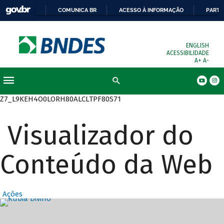
COMUNICA BR
ACESSO À INFORMAÇÃO
PARTI
ENGLISH
ACESSIBILIDADE
A+
A-
Busca
Z7_L9KEH4O0LORH80ALCLTPF80S71
Visualizador do
Conteúdo da Web
Ações
Destaques Prin