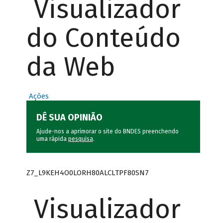
Visualizador
do Conteúdo
da Web
Ações
DÊ SUA OPINIÃO
Ajude-nos a aprimorar o site do BNDES preenchendo
uma rápida
pesquisa
.
Z7_L9KEH4O0LORH80ALCLTPF80SN7
Visualizador