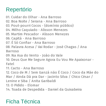
Repertório
01. Cuidar do Olhar - Ana Barroso
02. Boa Noite / Serana - Ana Barroso
03. Pout-pourri Cocos - (domínio público)
04. Milho Caquiado - Alisson Menezes
05. Martim Pescador - Alisson Menezes
06. Capitá - Ana Barroso
07. É Só Confiar - Ana Barroso
08. Palavra Acesa / Vai Rodar - José Chagas / Ana
Barroso
09. Na Asa do Vento - João do Vale
10. Deus Que Me Segure Agora Eu Vou Me Apaixonar -
Fatel
11. Cacto - Ana Barroso
12. Coco de M / Sem Ganzá não É Coco / Coco da Mãe do
Mar / Ainda Dá pra Dar - Jacinto Silva / Chico César /
Lenine e Siba / Anita Garibaldi
13. O Pidido - Elomar
14. Toada de Despedida - Daniel da Quixabeira
Ficha Técnica