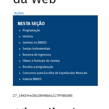
Ações
NESTA SEÇÃO
Programação
História
Quintas no BNDES
Sextas instrumentais
Reserva de ingressos
Filmes e festivais de cinema
Receba a programação
Concursos para Escolha de Espetáculos Musicais
Galeria BNDES
Z7_L9KEH4O0LORH80ALCLTPF80SN5