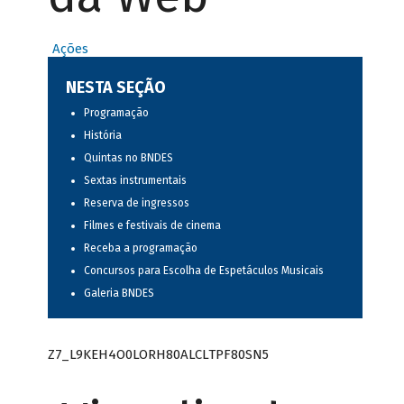
Ações
NESTA SEÇÃO
Programação
História
Quintas no BNDES
Sextas instrumentais
Reserva de ingressos
Filmes e festivais de cinema
Receba a programação
Concursos para Escolha de Espetáculos Musicais
Galeria BNDES
Z7_L9KEH4O0LORH80ALCLTPF80SN5