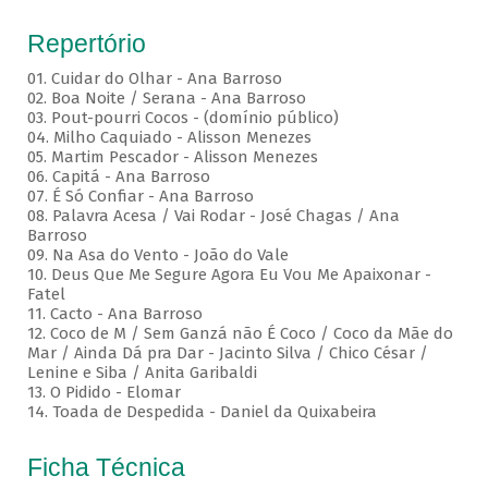
Repertório
01. Cuidar do Olhar - Ana Barroso
02. Boa Noite / Serana - Ana Barroso
03. Pout-pourri Cocos - (domínio público)
04. Milho Caquiado - Alisson Menezes
05. Martim Pescador - Alisson Menezes
06. Capitá - Ana Barroso
07. É Só Confiar - Ana Barroso
08. Palavra Acesa / Vai Rodar - José Chagas / Ana
Barroso
09. Na Asa do Vento - João do Vale
10. Deus Que Me Segure Agora Eu Vou Me Apaixonar -
Fatel
11. Cacto - Ana Barroso
12. Coco de M / Sem Ganzá não É Coco / Coco da Mãe do
Mar / Ainda Dá pra Dar - Jacinto Silva / Chico César /
Lenine e Siba / Anita Garibaldi
13. O Pidido - Elomar
14. Toada de Despedida - Daniel da Quixabeira
Ficha Técnica