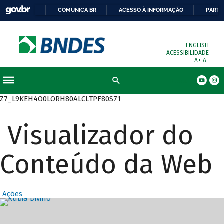
COMUNICA BR
ACESSO À INFORMAÇÃO
PARTI
ENGLISH
ACESSIBILIDADE
A+
A-
Busca
Z7_L9KEH4O0LORH80ALCLTPF80S71
Visualizador do
Conteúdo da Web
Ações
Destaques Prin