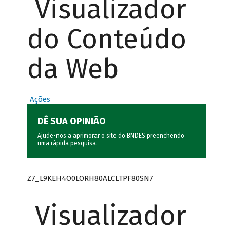
Visualizador
do Conteúdo
da Web
Ações
DÊ SUA OPINIÃO
Ajude-nos a aprimorar o site do BNDES preenchendo
uma rápida
pesquisa
.
Z7_L9KEH4O0LORH80ALCLTPF80SN7
Visualizador