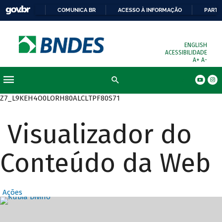
COMUNICA BR
ACESSO À INFORMAÇÃO
PARTI
ENGLISH
ACESSIBILIDADE
A+
A-
Busca
Z7_L9KEH4O0LORH80ALCLTPF80S71
Visualizador do
Conteúdo da Web
Ações
Destaques Prin