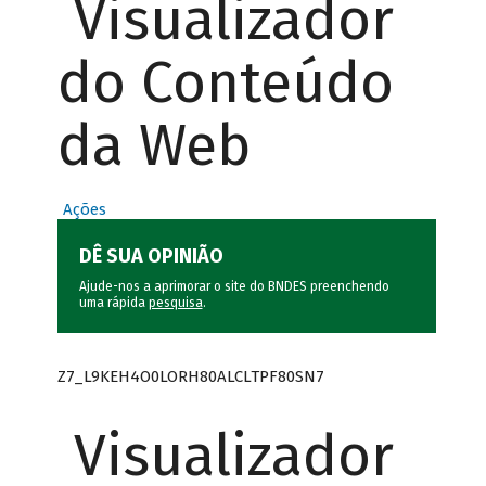
Visualizador
do Conteúdo
da Web
Ações
DÊ SUA OPINIÃO
Ajude-nos a aprimorar o site do BNDES preenchendo
uma rápida
pesquisa
.
Z7_L9KEH4O0LORH80ALCLTPF80SN7
Visualizador