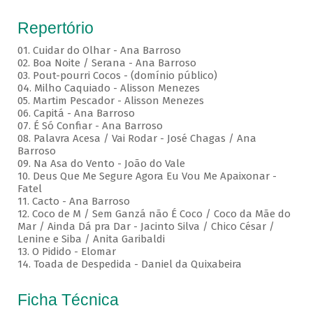
Repertório
01. Cuidar do Olhar - Ana Barroso
02. Boa Noite / Serana - Ana Barroso
03. Pout-pourri Cocos - (domínio público)
04. Milho Caquiado - Alisson Menezes
05. Martim Pescador - Alisson Menezes
06. Capitá - Ana Barroso
07. É Só Confiar - Ana Barroso
08. Palavra Acesa / Vai Rodar - José Chagas / Ana
Barroso
09. Na Asa do Vento - João do Vale
10. Deus Que Me Segure Agora Eu Vou Me Apaixonar -
Fatel
11. Cacto - Ana Barroso
12. Coco de M / Sem Ganzá não É Coco / Coco da Mãe do
Mar / Ainda Dá pra Dar - Jacinto Silva / Chico César /
Lenine e Siba / Anita Garibaldi
13. O Pidido - Elomar
14. Toada de Despedida - Daniel da Quixabeira
Ficha Técnica