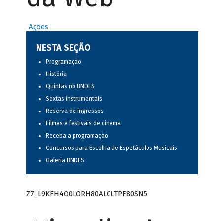
Ações
NESTA SEÇÃO
Programação
História
Quintas no BNDES
Sextas instrumentais
Reserva de ingressos
Filmes e festivais de cinema
Receba a programação
Concursos para Escolha de Espetáculos Musicais
Galeria BNDES
Z7_L9KEH4O0LORH80ALCLTPF80SN5