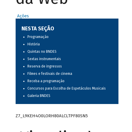
Ações
NESTA SEÇÃO
Programação
História
Quintas no BNDES
Sextas instrumentais
Reserva de ingressos
Filmes e festivais de cinema
Receba a programação
Concursos para Escolha de Espetáculos Musicais
Galeria BNDES
Z7_L9KEH4O0LORH80ALCLTPF80SN5