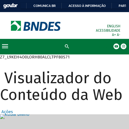
COMUNICA BR
ACESSO À INFORMAÇÃO
PARTI
ENGLISH
ACESSIBILIDADE
A+
A-
Busca
Z7_L9KEH4O0LORH80ALCLTPF80S71
Visualizador do
Conteúdo da Web
Ações
Destaques Prin