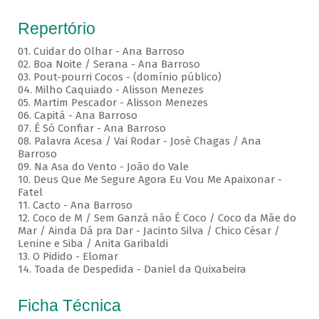
Repertório
01. Cuidar do Olhar - Ana Barroso
02. Boa Noite / Serana - Ana Barroso
03. Pout-pourri Cocos - (domínio público)
04. Milho Caquiado - Alisson Menezes
05. Martim Pescador - Alisson Menezes
06. Capitá - Ana Barroso
07. É Só Confiar - Ana Barroso
08. Palavra Acesa / Vai Rodar - José Chagas / Ana
Barroso
09. Na Asa do Vento - João do Vale
10. Deus Que Me Segure Agora Eu Vou Me Apaixonar -
Fatel
11. Cacto - Ana Barroso
12. Coco de M / Sem Ganzá não É Coco / Coco da Mãe do
Mar / Ainda Dá pra Dar - Jacinto Silva / Chico César /
Lenine e Siba / Anita Garibaldi
13. O Pidido - Elomar
14. Toada de Despedida - Daniel da Quixabeira
Ficha Técnica