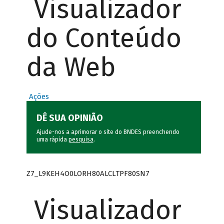
Visualizador
do Conteúdo
da Web
Ações
DÊ SUA OPINIÃO
Ajude-nos a aprimorar o site do BNDES preenchendo
uma rápida
pesquisa
.
Z7_L9KEH4O0LORH80ALCLTPF80SN7
Visualizador