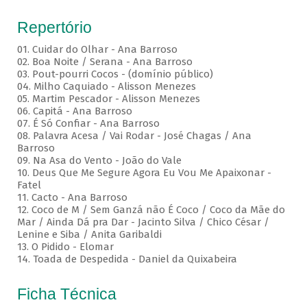
Repertório
01. Cuidar do Olhar - Ana Barroso
02. Boa Noite / Serana - Ana Barroso
03. Pout-pourri Cocos - (domínio público)
04. Milho Caquiado - Alisson Menezes
05. Martim Pescador - Alisson Menezes
06. Capitá - Ana Barroso
07. É Só Confiar - Ana Barroso
08. Palavra Acesa / Vai Rodar - José Chagas / Ana
Barroso
09. Na Asa do Vento - João do Vale
10. Deus Que Me Segure Agora Eu Vou Me Apaixonar -
Fatel
11. Cacto - Ana Barroso
12. Coco de M / Sem Ganzá não É Coco / Coco da Mãe do
Mar / Ainda Dá pra Dar - Jacinto Silva / Chico César /
Lenine e Siba / Anita Garibaldi
13. O Pidido - Elomar
14. Toada de Despedida - Daniel da Quixabeira
Ficha Técnica