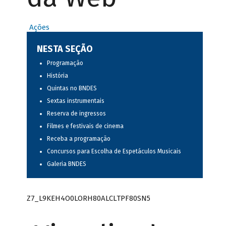
Ações
NESTA SEÇÃO
Programação
História
Quintas no BNDES
Sextas instrumentais
Reserva de ingressos
Filmes e festivais de cinema
Receba a programação
Concursos para Escolha de Espetáculos Musicais
Galeria BNDES
Z7_L9KEH4O0LORH80ALCLTPF80SN5