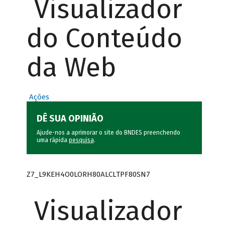
Visualizador
do Conteúdo
da Web
Ações
DÊ SUA OPINIÃO
Ajude-nos a aprimorar o site do BNDES preenchendo
uma rápida
pesquisa
.
Z7_L9KEH4O0LORH80ALCLTPF80SN7
Visualizador