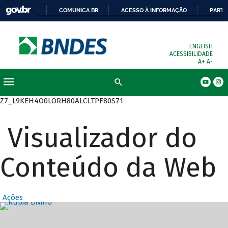
COMUNICA BR
ACESSO À INFORMAÇÃO
PARTI
ENGLISH
ACESSIBILIDADE
A+
A-
Busca
Z7_L9KEH4O0LORH80ALCLTPF80S71
Visualizador do
Conteúdo da Web
Ações
Destaques Prin