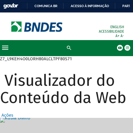
COMUNICA BR
ACESSO À INFORMAÇÃO
PARTI
ENGLISH
ACESSIBILIDADE
A+
A-
Busca
Z7_L9KEH4O0LORH80ALCLTPF80S71
Visualizador do
Conteúdo da Web
Ações
Destaques Prin