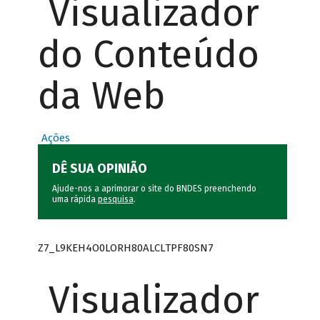
Visualizador
do Conteúdo
da Web
Ações
DÊ SUA OPINIÃO
Ajude-nos a aprimorar o site do BNDES preenchendo
uma rápida
pesquisa
.
Z7_L9KEH4O0LORH80ALCLTPF80SN7
Visualizador