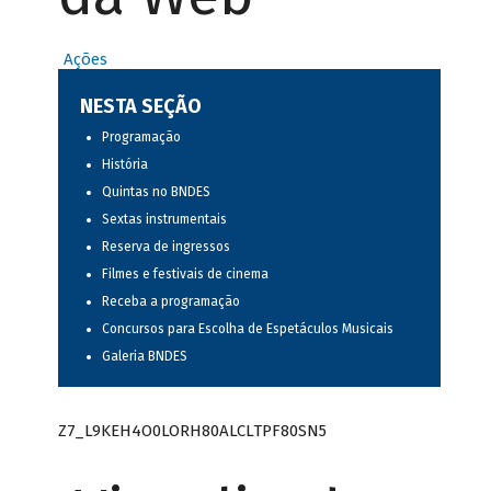
Ações
NESTA SEÇÃO
Programação
História
Quintas no BNDES
Sextas instrumentais
Reserva de ingressos
Filmes e festivais de cinema
Receba a programação
Concursos para Escolha de Espetáculos Musicais
Galeria BNDES
Z7_L9KEH4O0LORH80ALCLTPF80SN5