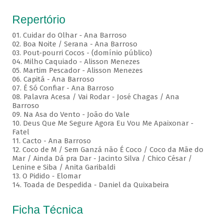
Repertório
01. Cuidar do Olhar - Ana Barroso
02. Boa Noite / Serana - Ana Barroso
03. Pout-pourri Cocos - (domínio público)
04. Milho Caquiado - Alisson Menezes
05. Martim Pescador - Alisson Menezes
06. Capitá - Ana Barroso
07. É Só Confiar - Ana Barroso
08. Palavra Acesa / Vai Rodar - José Chagas / Ana
Barroso
09. Na Asa do Vento - João do Vale
10. Deus Que Me Segure Agora Eu Vou Me Apaixonar -
Fatel
11. Cacto - Ana Barroso
12. Coco de M / Sem Ganzá não É Coco / Coco da Mãe do
Mar / Ainda Dá pra Dar - Jacinto Silva / Chico César /
Lenine e Siba / Anita Garibaldi
13. O Pidido - Elomar
14. Toada de Despedida - Daniel da Quixabeira
Ficha Técnica