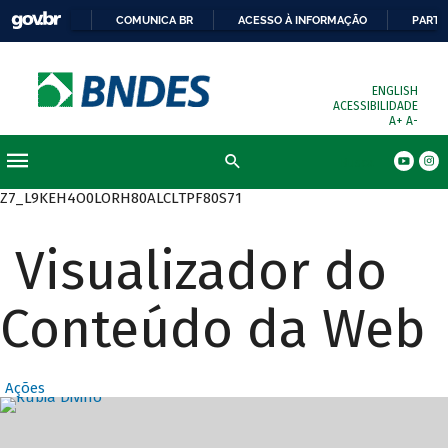
COMUNICA BR
ACESSO À INFORMAÇÃO
PARTI
ENGLISH
ACESSIBILIDADE
A+
A-
Busca
Z7_L9KEH4O0LORH80ALCLTPF80S71
Visualizador do
Conteúdo da Web
Ações
Destaques Prin