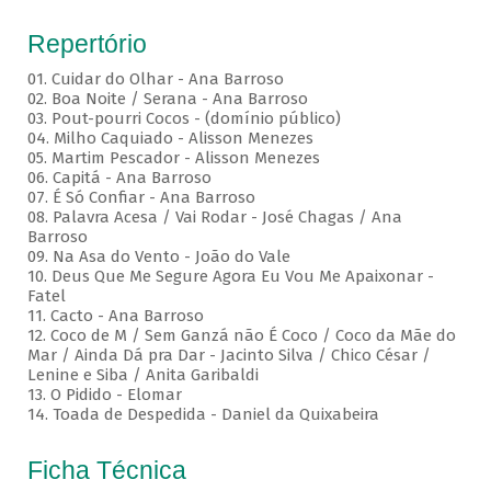
Repertório
01. Cuidar do Olhar - Ana Barroso
02. Boa Noite / Serana - Ana Barroso
03. Pout-pourri Cocos - (domínio público)
04. Milho Caquiado - Alisson Menezes
05. Martim Pescador - Alisson Menezes
06. Capitá - Ana Barroso
07. É Só Confiar - Ana Barroso
08. Palavra Acesa / Vai Rodar - José Chagas / Ana
Barroso
09. Na Asa do Vento - João do Vale
10. Deus Que Me Segure Agora Eu Vou Me Apaixonar -
Fatel
11. Cacto - Ana Barroso
12. Coco de M / Sem Ganzá não É Coco / Coco da Mãe do
Mar / Ainda Dá pra Dar - Jacinto Silva / Chico César /
Lenine e Siba / Anita Garibaldi
13. O Pidido - Elomar
14. Toada de Despedida - Daniel da Quixabeira
Ficha Técnica