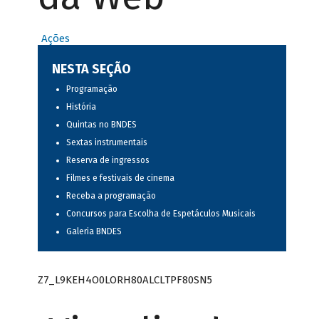
Ações
NESTA SEÇÃO
Programação
História
Quintas no BNDES
Sextas instrumentais
Reserva de ingressos
Filmes e festivais de cinema
Receba a programação
Concursos para Escolha de Espetáculos Musicais
Galeria BNDES
Z7_L9KEH4O0LORH80ALCLTPF80SN5