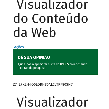
Visualizador
do Conteúdo
da Web
Ações
DÊ SUA OPINIÃO
Ajude-nos a aprimorar o site do BNDES preenchendo
uma rápida
pesquisa
.
Z7_L9KEH4O0LORH80ALCLTPF80SN7
Visualizador