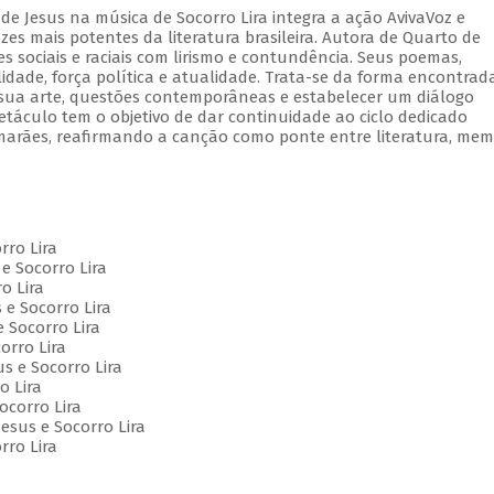
de Jesus na música de Socorro Lira integra a ação AvivaVoz e
s mais potentes da literatura brasileira. Autora de Quarto de
 sociais e raciais com lirismo e contundência. Seus poemas,
lidade, força política e atualidade. Trata-se da forma encontrad
e sua arte, questões contemporâneas e estabelecer um diálogo
etáculo tem o objetivo de dar continuidade ao ciclo dedicado
marães, reafirmando a canção como ponte entre literatura, mem
orro Lira
e Socorro Lira
o Lira
 e Socorro Lira
e Socorro Lira
orro Lira
us e Socorro Lira
o Lira
Socorro Lira
esus e Socorro Lira
rro Lira