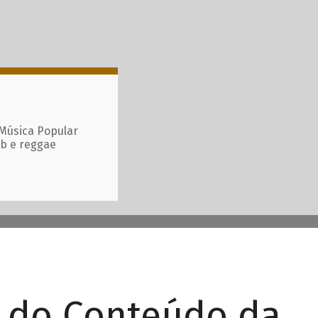
 Música Popular
ub e reggae
r do Conteúdo da