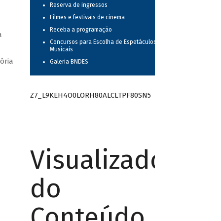
Reserva de ingressos
Filmes e festivais de cinema
Receba a programação
a
Concursos para Escolha de Espetáculos
Musicais
ória
Galeria BNDES
Z7_L9KEH4O0LORH80ALCLTPF80SN5
Visualizador
do
Conteúdo