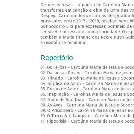
Dá-me as rosas – a poesia de Carolina Maria 
transforma em canção a obra de uma das voze
Despejo, Carolina denunciou as desigualdades
musicados entre 2017 e 2018, revelam sensibi
por Socorro Lira para expressar, por meio d
sensível e necessário com a sociedade. O esp
também a Maria Firmina dos Reis e Ruth Gui
e resistência feminina.
Repertório
01. Os Feijões - Carolina Maria de Jesus e Soc
02. Dá-me as Rosas - Carolina Maria de Jesus 
03. Trinado - Carolina Maria de Jesus e Socorr
04. Súplica de Amor - Carolina Maria de Jesus
05. Prisão de Amor - Carolina Maria de Jesus 
06. Inspiração - Carolina Maria de Jesus e Soc
07. Noite de São João - Carolina Maria de Jes
08. As Aves - Carolina Maria de Jesus e Socorr
09. O Prisioneiro - Carolina Maria de Jesus e 
10. O Turco & o Lampião - Carolina Maria de J
11. Hipocrisia - Carolina Maria de Jesus e Soco