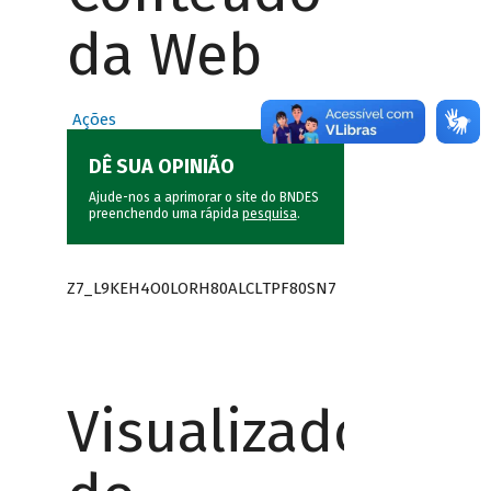
da Web
Ações
DÊ SUA OPINIÃO
Ajude-nos a aprimorar o site do BNDES
preenchendo uma rápida
pesquisa
.
Z7_L9KEH4O0LORH80ALCLTPF80SN7
Visualizador