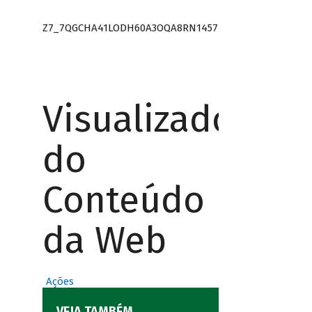
Z7_7QGCHA41LODH60A3OQA8RN1457
Visualizador
do
Conteúdo
da Web
Ações
VEJA TAMBÉM