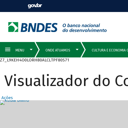
Z7_L9KEH4O0LORH80ALCLTPF80S71
Visualizador do 
Ações
Destaques Prin