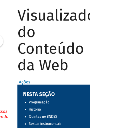
Visualizador
do
Conteúdo
da Web
Ações
NESTA SEÇÃO
Programação
História
ssos
tando
Quintas no BNDES
Sextas instrumentais