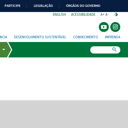
PARTICIPE
LEGISLAÇÃO
ÓRGÃOS DO GOVERNO
⁣
ENGLISH
ACESSIBILIDADE
A+
A-
NCIA
DESENVOLVIMENTO SUSTENTÁVEL
CONHECIMENTO
IMPRENSA
Busca
gem de tela