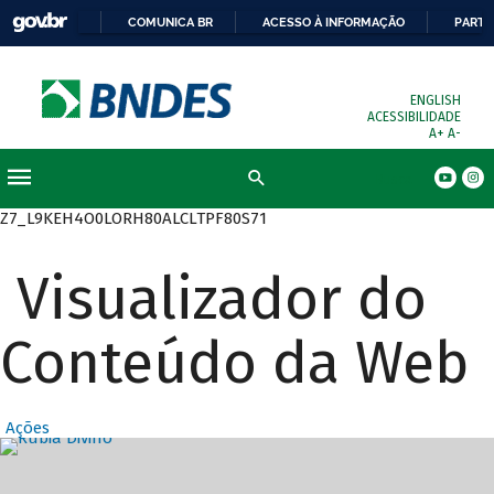
COMUNICA BR
ACESSO À INFORMAÇÃO
PARTI
ENGLISH
ACESSIBILIDADE
A+
A-
Busca
Z7_L9KEH4O0LORH80ALCLTPF80S71
Visualizador do
Conteúdo da Web
Ações
Destaques Prin