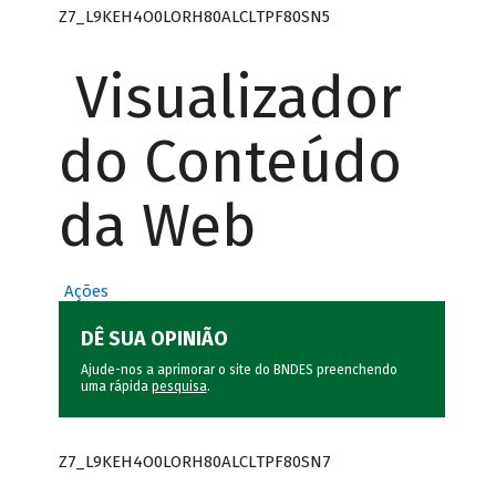
Z7_L9KEH4O0LORH80ALCLTPF80SN5
Visualizador
do Conteúdo
da Web
Ações
DÊ SUA OPINIÃO
Ajude-nos a aprimorar o site do BNDES preenchendo
uma rápida
pesquisa
.
Z7_L9KEH4O0LORH80ALCLTPF80SN7