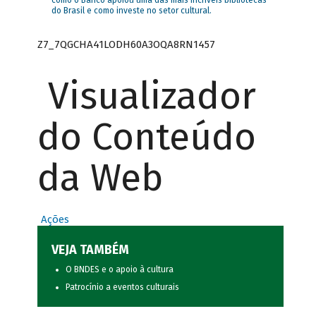
como o Banco apoiou uma das mais incríveis bibliotecas
do Brasil e como investe no setor cultural.
Z7_7QGCHA41LODH60A3OQA8RN1457
Visualizador
do Conteúdo
da Web
Ações
VEJA TAMBÉM
O BNDES e o apoio à cultura
Patrocínio a eventos culturais