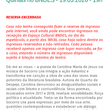
Quintas no BNDES - 19.03.2026 - 19h
RESERVA ENCERRADA
Caso não tenha conseguido fazer a reserva de ingresso
pela internet, você ainda pode encontrar ingressos na
recepção do Espaço Cultural BNDES, no dia do
espetáculo, a partir das 18h30, caso haja sobra dentre os
ingressos reservados e não retirados. Cada pessoa
receberá apenas um ingresso com lugar marcado, se for
o caso, estando o número de ingressos disponíveis
sujeito à lotação máxima do teatro.
Dá-me as rosas – a poesia de Carolina Maria de Jesus na
música de Socorro Lira integra a ação AvivaVoz e
transforma em canção a obra de uma das vozes mais
potentes da literatura brasileira. Autora de Quarto de
Despejo, Carolina denunciou as desigualdades sociais e
raciais com lirismo e contundência. Seus poemas,
musicados entre 2017 e 2018, revelam sensibilidade, força
política e atualidade. Trata-se da forma encontrada por
Socorro Lira para expressar, por meio de sua arte,
questões contemporâneas e estabelecer um diálogo