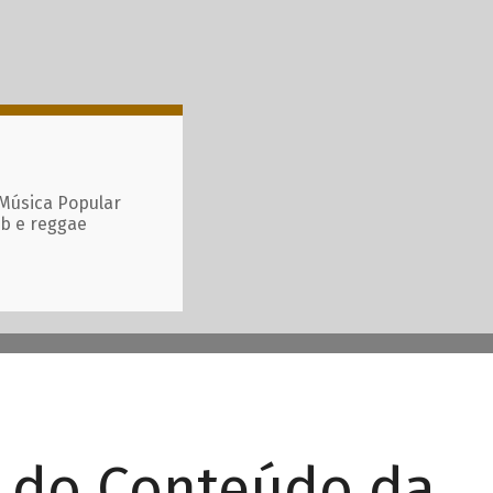
 Música Popular
ub e reggae
r do Conteúdo da