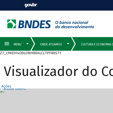
Z7_L9KEH4O0LORH80ALCLTPF80S71
Visualizador do 
Ações
Destaques Prin