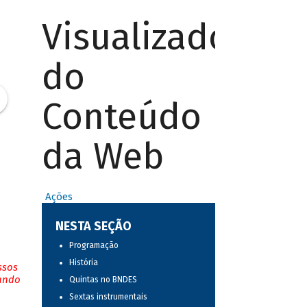
Visualizador
do
Conteúdo
da Web
Ações
NESTA SEÇÃO
Programação
História
ssos
tando
Quintas no BNDES
Sextas instrumentais