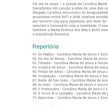
Dá-me as rosas – a poesia de Carolina Maria 
transforma em canção a obra de uma das voze
Despejo, Carolina denunciou as desigualdades
musicados entre 2017 e 2018, revelam sensibi
por Socorro Lira para expressar, por meio d
sensível e necessário com a sociedade. O esp
também a Maria Firmina dos Reis e Ruth Gui
e resistência feminina.
Repertório
01. Os Feijões - Carolina Maria de Jesus e Soc
02. Dá-me as Rosas - Carolina Maria de Jesus 
03. Trinado - Carolina Maria de Jesus e Socorr
04. Súplica de Amor - Carolina Maria de Jesus
05. Prisão de Amor - Carolina Maria de Jesus 
06. Inspiração - Carolina Maria de Jesus e Soc
07. Noite de São João - Carolina Maria de Jes
08. As Aves - Carolina Maria de Jesus e Socorr
09. O Prisioneiro - Carolina Maria de Jesus e 
10. O Turco & o Lampião - Carolina Maria de J
11. Hipocrisia - Carolina Maria de Jesus e Soco