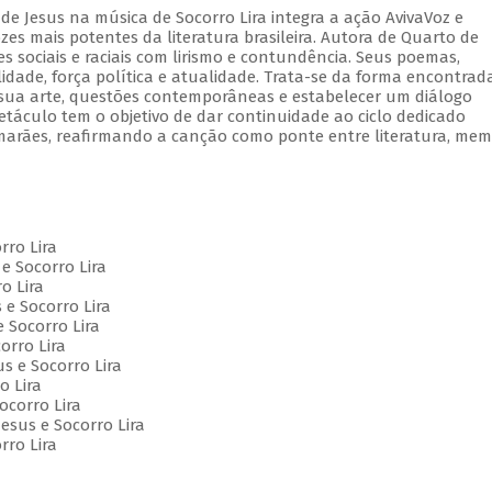
de Jesus na música de Socorro Lira integra a ação AvivaVoz e
s mais potentes da literatura brasileira. Autora de Quarto de
 sociais e raciais com lirismo e contundência. Seus poemas,
lidade, força política e atualidade. Trata-se da forma encontrad
e sua arte, questões contemporâneas e estabelecer um diálogo
etáculo tem o objetivo de dar continuidade ao ciclo dedicado
marães, reafirmando a canção como ponte entre literatura, mem
orro Lira
e Socorro Lira
o Lira
 e Socorro Lira
e Socorro Lira
orro Lira
us e Socorro Lira
o Lira
Socorro Lira
esus e Socorro Lira
rro Lira