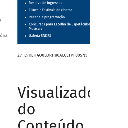
Reserva de ingressos
Filmes e festivais de cinema
Receba a programação
a
Concursos para Escolha de Espetáculos
Musicais
ória
Galeria BNDES
Z7_L9KEH4O0LORH80ALCLTPF80SN5
Visualizador
do
Conteúdo