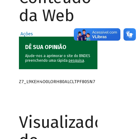
da Web
Ações
DÊ SUA OPINIÃO
Ajude-nos a aprimorar o site do BNDES
preenchendo uma rápida
pesquisa
.
Z7_L9KEH4O0LORH80ALCLTPF80SN7
Visualizador