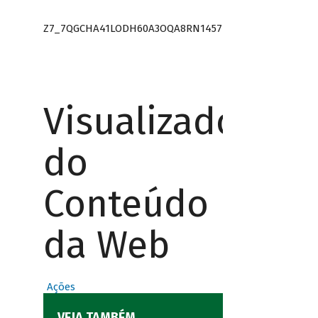
Z7_7QGCHA41LODH60A3OQA8RN1457
Visualizador
do
Conteúdo
da Web
Ações
VEJA TAMBÉM