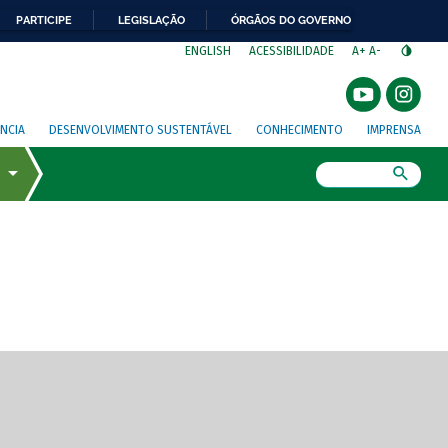
PARTICIPE
LEGISLAÇÃO
ÓRGÃOS DO GOVERNO
⁣
ENGLISH
ACESSIBILIDADE
A+
A-
NCIA
DESENVOLVIMENTO SUSTENTÁVEL
CONHECIMENTO
IMPRENSA
Busca
gem de tela