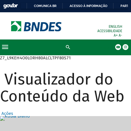
COMUNICA BR
ACESSO À INFORMAÇÃO
PARTI
ENGLISH
ACESSIBILIDADE
A+
A-
Busca
Z7_L9KEH4O0LORH80ALCLTPF80S71
Visualizador do
Conteúdo da Web
Ações
Destaques Prin