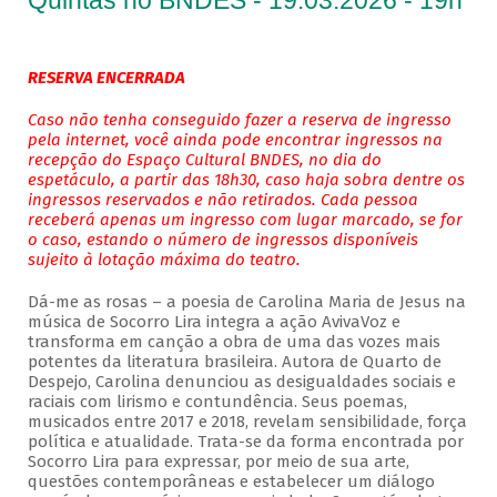
Quintas no BNDES - 19.03.2026 - 19h
RESERVA ENCERRADA
Caso não tenha conseguido fazer a reserva de ingresso
pela internet, você ainda pode encontrar ingressos na
recepção do Espaço Cultural BNDES, no dia do
espetáculo, a partir das 18h30, caso haja sobra dentre os
ingressos reservados e não retirados. Cada pessoa
receberá apenas um ingresso com lugar marcado, se for
o caso, estando o número de ingressos disponíveis
sujeito à lotação máxima do teatro.
Dá-me as rosas – a poesia de Carolina Maria de Jesus na
música de Socorro Lira integra a ação AvivaVoz e
transforma em canção a obra de uma das vozes mais
potentes da literatura brasileira. Autora de Quarto de
Despejo, Carolina denunciou as desigualdades sociais e
raciais com lirismo e contundência. Seus poemas,
musicados entre 2017 e 2018, revelam sensibilidade, força
política e atualidade. Trata-se da forma encontrada por
Socorro Lira para expressar, por meio de sua arte,
questões contemporâneas e estabelecer um diálogo