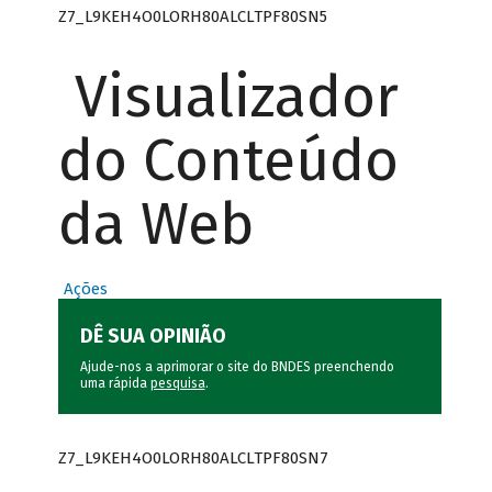
Z7_L9KEH4O0LORH80ALCLTPF80SN5
Visualizador
do Conteúdo
da Web
Ações
DÊ SUA OPINIÃO
Ajude-nos a aprimorar o site do BNDES preenchendo
uma rápida
pesquisa
.
Z7_L9KEH4O0LORH80ALCLTPF80SN7