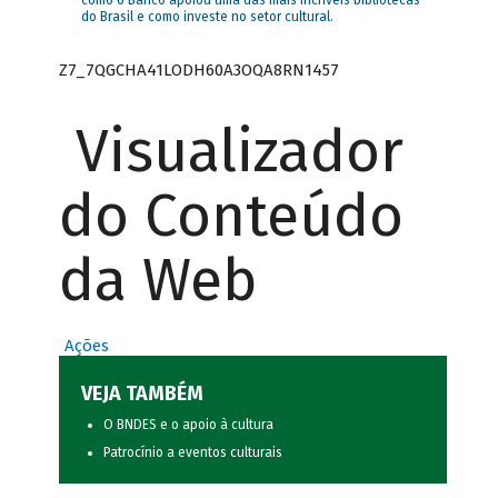
como o Banco apoiou uma das mais incríveis bibliotecas
do Brasil e como investe no setor cultural.
Z7_7QGCHA41LODH60A3OQA8RN1457
Visualizador
do Conteúdo
da Web
Ações
VEJA TAMBÉM
O BNDES e o apoio à cultura
Patrocínio a eventos culturais