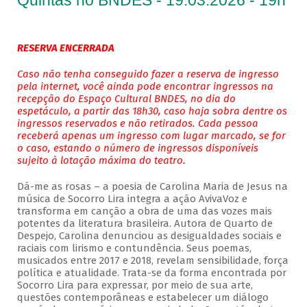
Quintas no BNDES - 19.03.2026 - 19h
RESERVA ENCERRADA
Caso não tenha conseguido fazer a reserva de ingresso
pela internet, você ainda pode encontrar ingressos na
recepção do Espaço Cultural BNDES, no dia do
espetáculo, a partir das 18h30, caso haja sobra dentre os
ingressos reservados e não retirados. Cada pessoa
receberá apenas um ingresso com lugar marcado, se for
o caso, estando o número de ingressos disponíveis
sujeito à lotação máxima do teatro.
Dá-me as rosas – a poesia de Carolina Maria de Jesus na
música de Socorro Lira integra a ação AvivaVoz e
transforma em canção a obra de uma das vozes mais
potentes da literatura brasileira. Autora de Quarto de
Despejo, Carolina denunciou as desigualdades sociais e
raciais com lirismo e contundência. Seus poemas,
musicados entre 2017 e 2018, revelam sensibilidade, força
política e atualidade. Trata-se da forma encontrada por
Socorro Lira para expressar, por meio de sua arte,
questões contemporâneas e estabelecer um diálogo