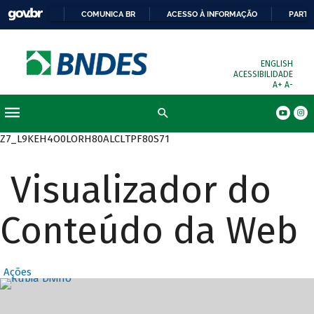
COMUNICA BR
ACESSO À INFORMAÇÃO
PARTI
ENGLISH
ACESSIBILIDADE
A+
A-
Busca
Z7_L9KEH4O0LORH80ALCLTPF80S71
Visualizador do
Conteúdo da Web
Ações
Destaques Prin