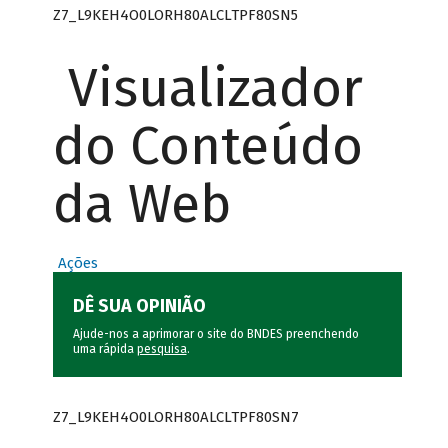
Z7_L9KEH4O0LORH80ALCLTPF80SN5
Visualizador
do Conteúdo
da Web
Ações
DÊ SUA OPINIÃO
Ajude-nos a aprimorar o site do BNDES preenchendo
uma rápida
pesquisa
.
Z7_L9KEH4O0LORH80ALCLTPF80SN7