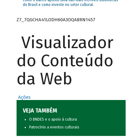
como o Banco apoiou uma das mais incríveis bibliotecas
do Brasil e como investe no setor cultural.
Z7_7QGCHA41LODH60A3OQA8RN1457
Visualizador
do Conteúdo
da Web
Ações
VEJA TAMBÉM
O BNDES e o apoio à cultura
Patrocínio a eventos culturais