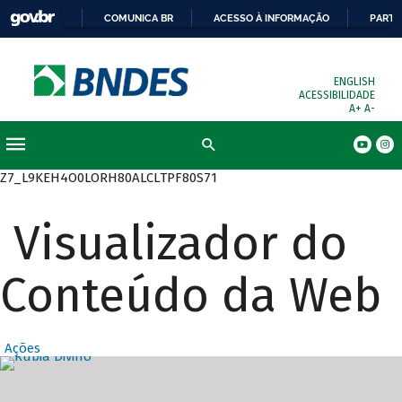
COMUNICA BR
ACESSO À INFORMAÇÃO
PARTI
ENGLISH
ACESSIBILIDADE
A+
A-
Busca
Z7_L9KEH4O0LORH80ALCLTPF80S71
Visualizador do
Conteúdo da Web
Ações
Destaques Prin