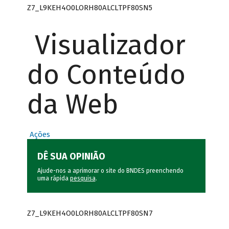
Z7_L9KEH4O0LORH80ALCLTPF80SN5
Visualizador
do Conteúdo
da Web
Ações
DÊ SUA OPINIÃO
Ajude-nos a aprimorar o site do BNDES preenchendo
uma rápida
pesquisa
.
Z7_L9KEH4O0LORH80ALCLTPF80SN7