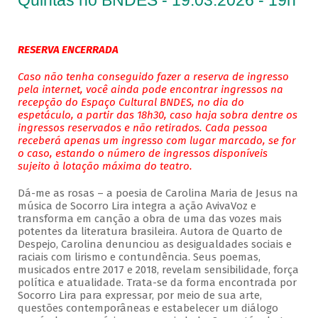
Quintas no BNDES - 19.03.2026 - 19h
RESERVA ENCERRADA
Caso não tenha conseguido fazer a reserva de ingresso
pela internet, você ainda pode encontrar ingressos na
recepção do Espaço Cultural BNDES, no dia do
espetáculo, a partir das 18h30, caso haja sobra dentre os
ingressos reservados e não retirados. Cada pessoa
receberá apenas um ingresso com lugar marcado, se for
o caso, estando o número de ingressos disponíveis
sujeito à lotação máxima do teatro.
Dá-me as rosas – a poesia de Carolina Maria de Jesus na
música de Socorro Lira integra a ação AvivaVoz e
transforma em canção a obra de uma das vozes mais
potentes da literatura brasileira. Autora de Quarto de
Despejo, Carolina denunciou as desigualdades sociais e
raciais com lirismo e contundência. Seus poemas,
musicados entre 2017 e 2018, revelam sensibilidade, força
política e atualidade. Trata-se da forma encontrada por
Socorro Lira para expressar, por meio de sua arte,
questões contemporâneas e estabelecer um diálogo