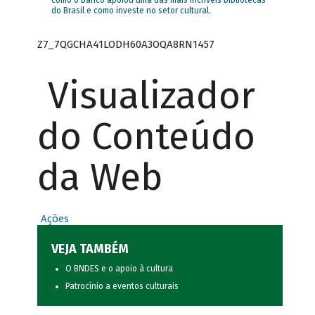
como o Banco apoiou uma das mais incríveis bibliotecas
do Brasil e como investe no setor cultural.
Z7_7QGCHA41LODH60A3OQA8RN1457
Visualizador
do Conteúdo
da Web
Ações
VEJA TAMBÉM
O BNDES e o apoio à cultura
Patrocínio a eventos culturais