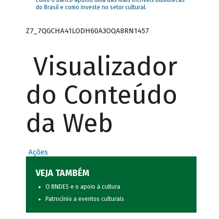
como o Banco apoiou uma das mais incríveis bibliotecas
do Brasil e como investe no setor cultural.
Z7_7QGCHA41LODH60A3OQA8RN1457
Visualizador
do Conteúdo
da Web
Ações
VEJA TAMBÉM
O BNDES e o apoio à cultura
Patrocínio a eventos culturais