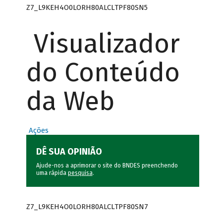
Z7_L9KEH4O0LORH80ALCLTPF80SN5
Visualizador
do Conteúdo
da Web
Ações
DÊ SUA OPINIÃO
Ajude-nos a aprimorar o site do BNDES preenchendo
uma rápida
pesquisa
.
Z7_L9KEH4O0LORH80ALCLTPF80SN7