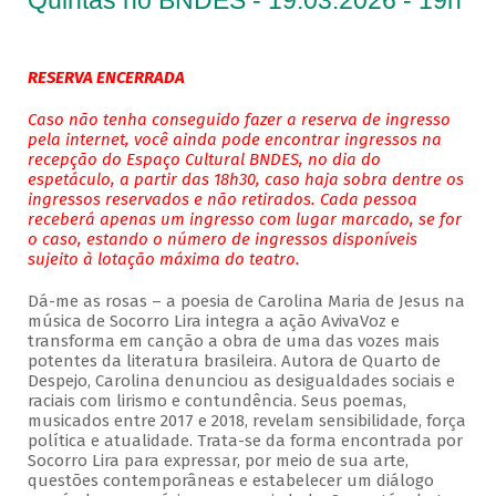
Quintas no BNDES - 19.03.2026 - 19h
RESERVA ENCERRADA
Caso não tenha conseguido fazer a reserva de ingresso
pela internet, você ainda pode encontrar ingressos na
recepção do Espaço Cultural BNDES, no dia do
espetáculo, a partir das 18h30, caso haja sobra dentre os
ingressos reservados e não retirados. Cada pessoa
receberá apenas um ingresso com lugar marcado, se for
o caso, estando o número de ingressos disponíveis
sujeito à lotação máxima do teatro.
Dá-me as rosas – a poesia de Carolina Maria de Jesus na
música de Socorro Lira integra a ação AvivaVoz e
transforma em canção a obra de uma das vozes mais
potentes da literatura brasileira. Autora de Quarto de
Despejo, Carolina denunciou as desigualdades sociais e
raciais com lirismo e contundência. Seus poemas,
musicados entre 2017 e 2018, revelam sensibilidade, força
política e atualidade. Trata-se da forma encontrada por
Socorro Lira para expressar, por meio de sua arte,
questões contemporâneas e estabelecer um diálogo