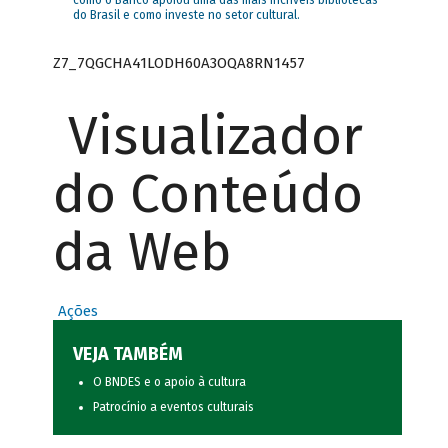
como o Banco apoiou uma das mais incríveis bibliotecas
do Brasil e como investe no setor cultural.
Z7_7QGCHA41LODH60A3OQA8RN1457
Visualizador
do Conteúdo
da Web
Ações
VEJA TAMBÉM
O BNDES e o apoio à cultura
Patrocínio a eventos culturais