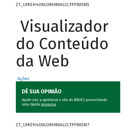
Z7_L9KEH4O0LORH80ALCLTPF80SN5
Visualizador
do Conteúdo
da Web
Ações
DÊ SUA OPINIÃO
Ajude-nos a aprimorar o site do BNDES preenchendo
uma rápida
pesquisa
.
Z7_L9KEH4O0LORH80ALCLTPF80SN7