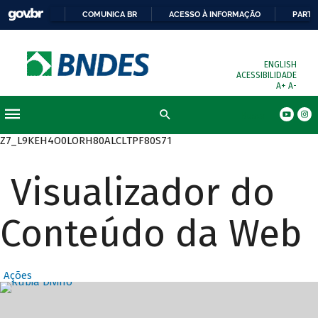
COMUNICA BR
ACESSO À INFORMAÇÃO
PARTI
ENGLISH
ACESSIBILIDADE
A+
A-
Busca
Z7_L9KEH4O0LORH80ALCLTPF80S71
Visualizador do
Conteúdo da Web
Ações
Destaques Prin