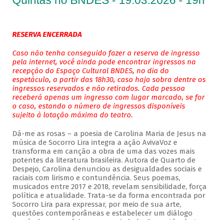
Quintas no BNDES - 19.03.2026 - 19h
RESERVA ENCERRADA
Caso não tenha conseguido fazer a reserva de ingresso
pela internet, você ainda pode encontrar ingressos na
recepção do Espaço Cultural BNDES, no dia do
espetáculo, a partir das 18h30, caso haja sobra dentre os
ingressos reservados e não retirados. Cada pessoa
receberá apenas um ingresso com lugar marcado, se for
o caso, estando o número de ingressos disponíveis
sujeito à lotação máxima do teatro.
Dá-me as rosas – a poesia de Carolina Maria de Jesus na
música de Socorro Lira integra a ação AvivaVoz e
transforma em canção a obra de uma das vozes mais
potentes da literatura brasileira. Autora de Quarto de
Despejo, Carolina denunciou as desigualdades sociais e
raciais com lirismo e contundência. Seus poemas,
musicados entre 2017 e 2018, revelam sensibilidade, força
política e atualidade. Trata-se da forma encontrada por
Socorro Lira para expressar, por meio de sua arte,
questões contemporâneas e estabelecer um diálogo