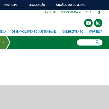
PARTICIPE
LEGISLAÇÃO
ÓRGÃOS DO GOVERNO
⁣
ENGLISH
ACESSIBILIDADE
A+
A-
NCIA
DESENVOLVIMENTO SUSTENTÁVEL
CONHECIMENTO
IMPRENSA
Busca
gem de tela