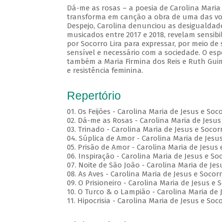
Dá-me as rosas – a poesia de Carolina Maria 
transforma em canção a obra de uma das voze
Despejo, Carolina denunciou as desigualdades
musicados entre 2017 e 2018, revelam sensibi
por Socorro Lira para expressar, por meio d
sensível e necessário com a sociedade. O esp
também a Maria Firmina dos Reis e Ruth Gui
e resistência feminina.
Repertório
01. Os Feijões - Carolina Maria de Jesus e Soc
02. Dá-me as Rosas - Carolina Maria de Jesus 
03. Trinado - Carolina Maria de Jesus e Socorr
04. Súplica de Amor - Carolina Maria de Jesus
05. Prisão de Amor - Carolina Maria de Jesus 
06. Inspiração - Carolina Maria de Jesus e Soc
07. Noite de São João - Carolina Maria de Jes
08. As Aves - Carolina Maria de Jesus e Socorr
09. O Prisioneiro - Carolina Maria de Jesus e 
10. O Turco & o Lampião - Carolina Maria de J
11. Hipocrisia - Carolina Maria de Jesus e Soco