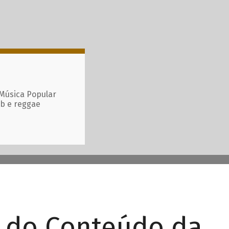
 Música Popular
ub e reggae
r do Conteúdo da