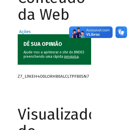
da Web
Ações
DÊ SUA OPINIÃO
Ajude-nos a aprimorar o site do BNDES
preenchendo uma rápida
pesquisa
.
Z7_L9KEH4O0LORH80ALCLTPF80SN7
Visualizador