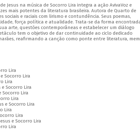
de Jesus na música de Socorro Lira integra a ação AvivaVoz e
s mais potentes da literatura brasileira. Autora de Quarto de
 sociais e raciais com lirismo e contundência. Seus poemas,
lidade, força política e atualidade. Trata-se da forma encontrad
e sua arte, questões contemporâneas e estabelecer um diálogo
etáculo tem o objetivo de dar continuidade ao ciclo dedicado
marães, reafirmando a canção como ponte entre literatura, mem
orro Lira
e Socorro Lira
o Lira
 e Socorro Lira
e Socorro Lira
orro Lira
us e Socorro Lira
o Lira
Socorro Lira
esus e Socorro Lira
rro Lira