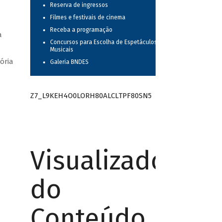
Reserva de ingressos
Filmes e festivais de cinema
Receba a programação
a
Concursos para Escolha de Espetáculos
Musicais
ória
Galeria BNDES
Z7_L9KEH4O0LORH80ALCLTPF80SN5
Visualizador
do
Conteúdo