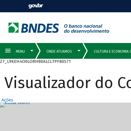
Z7_L9KEH4O0LORH80ALCLTPF80S71
Visualizador do 
Ações
Destaques Prin