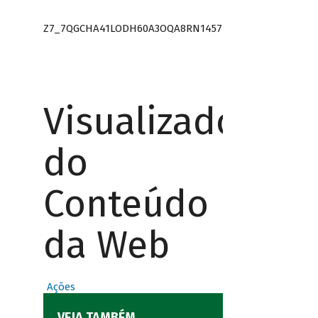
Z7_7QGCHA41LODH60A3OQA8RN1457
Visualizador
do
Conteúdo
da Web
Ações
VEJA TAMBÉM