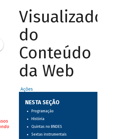
Visualizador
do
Conteúdo
da Web
Ações
NESTA SEÇÃO
Programação
História
ssos
tando
Quintas no BNDES
Sextas instrumentais