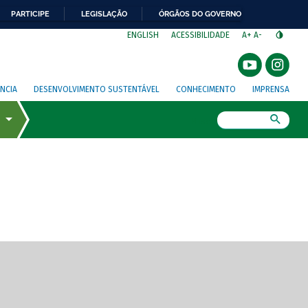
PARTICIPE
LEGISLAÇÃO
ÓRGÃOS DO GOVERNO
⁣
ENGLISH
ACESSIBILIDADE
A+
A-
NCIA
DESENVOLVIMENTO SUSTENTÁVEL
CONHECIMENTO
IMPRENSA
Busca
gem de tela