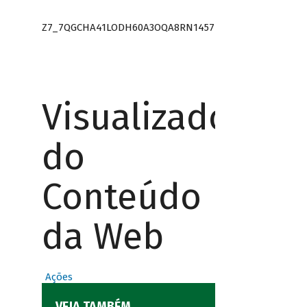
Z7_7QGCHA41LODH60A3OQA8RN1457
Visualizador
do
Conteúdo
da Web
Ações
VEJA TAMBÉM