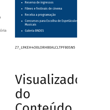
Reserva de ingressos
Filmes e festivais de cinema
Receba a programação
a
Concursos para Escolha de Espetáculos
Musicais
ória
Galeria BNDES
Z7_L9KEH4O0LORH80ALCLTPF80SN5
Visualizador
do
Conteúdo