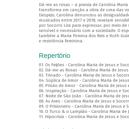
Dá-me as rosas – a poesia de Carolina Maria 
transforma em canção a obra de uma das voze
Despejo, Carolina denunciou as desigualdades
musicados entre 2017 e 2018, revelam sensibi
por Socorro Lira para expressar, por meio d
sensível e necessário com a sociedade. O esp
também a Maria Firmina dos Reis e Ruth Gui
e resistência feminina.
Repertório
01. Os Feijões - Carolina Maria de Jesus e Soc
02. Dá-me as Rosas - Carolina Maria de Jesus 
03. Trinado - Carolina Maria de Jesus e Socorr
04. Súplica de Amor - Carolina Maria de Jesus
05. Prisão de Amor - Carolina Maria de Jesus 
06. Inspiração - Carolina Maria de Jesus e Soc
07. Noite de São João - Carolina Maria de Jes
08. As Aves - Carolina Maria de Jesus e Socorr
09. O Prisioneiro - Carolina Maria de Jesus e 
10. O Turco & o Lampião - Carolina Maria de J
11. Hipocrisia - Carolina Maria de Jesus e Soco