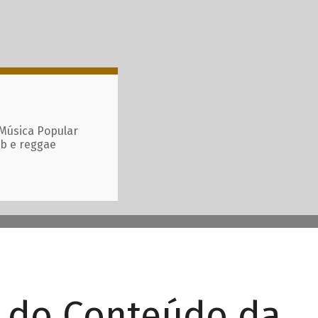
 Música Popular
ub e reggae
r do Conteúdo da