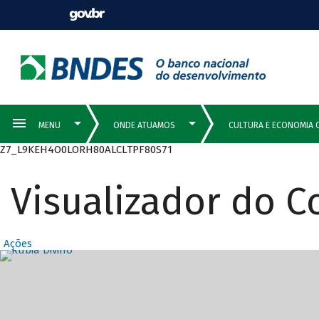
Z7_L9KEH4O0LORH80ALCLTPF80S71
Visualizador do 
Ações
Destaques Prin