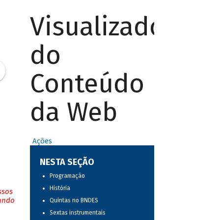
Visualizador
do
Conteúdo
da Web
Ações
NESTA SEÇÃO
Programação
História
ssos
tando
Quintas no BNDES
Sextas instrumentais