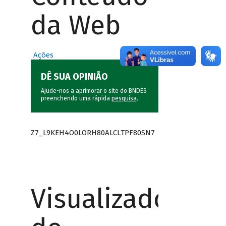
da Web
Ações
DÊ SUA OPINIÃO
Ajude-nos a aprimorar o site do BNDES
preenchendo uma rápida
pesquisa
.
Z7_L9KEH4O0LORH80ALCLTPF80SN7
Visualizador