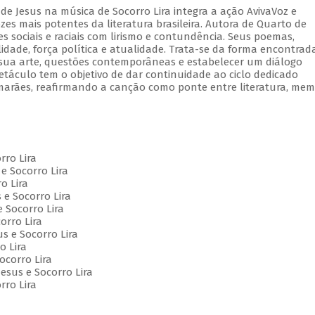
de Jesus na música de Socorro Lira integra a ação AvivaVoz e
s mais potentes da literatura brasileira. Autora de Quarto de
 sociais e raciais com lirismo e contundência. Seus poemas,
lidade, força política e atualidade. Trata-se da forma encontrad
e sua arte, questões contemporâneas e estabelecer um diálogo
etáculo tem o objetivo de dar continuidade ao ciclo dedicado
marães, reafirmando a canção como ponte entre literatura, mem
orro Lira
e Socorro Lira
o Lira
 e Socorro Lira
e Socorro Lira
orro Lira
us e Socorro Lira
o Lira
Socorro Lira
esus e Socorro Lira
rro Lira