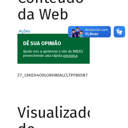
da Web
Ações
DÊ SUA OPINIÃO
Ajude-nos a aprimorar o site do BNDES
preenchendo uma rápida
pesquisa
.
Z7_L9KEH4O0LORH80ALCLTPF80SN7
Visualizador