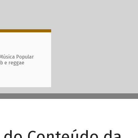
 Música Popular
ub e reggae
r do Conteúdo da