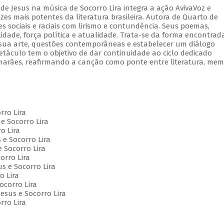
de Jesus na música de Socorro Lira integra a ação AvivaVoz e
s mais potentes da literatura brasileira. Autora de Quarto de
 sociais e raciais com lirismo e contundência. Seus poemas,
lidade, força política e atualidade. Trata-se da forma encontrad
e sua arte, questões contemporâneas e estabelecer um diálogo
etáculo tem o objetivo de dar continuidade ao ciclo dedicado
marães, reafirmando a canção como ponte entre literatura, mem
orro Lira
e Socorro Lira
o Lira
 e Socorro Lira
e Socorro Lira
orro Lira
us e Socorro Lira
o Lira
Socorro Lira
esus e Socorro Lira
rro Lira