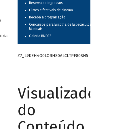
Reserva de ingressos
Filmes e festivais de cinema
Receba a programação
a
Concursos para Escolha de Espetáculos
Musicais
ória
Galeria BNDES
Z7_L9KEH4O0LORH80ALCLTPF80SN5
Visualizador
do
Conteúdo