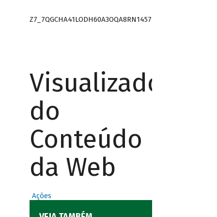
Z7_7QGCHA41LODH60A3OQA8RN1457
Visualizador
do
Conteúdo
da Web
Ações
VEJA TAMBÉM