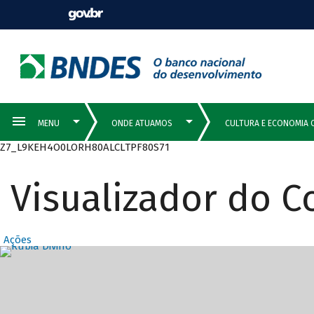
Z7_L9KEH4O0LORH80ALCLTPF80S71
Visualizador do 
Ações
Destaques Prin