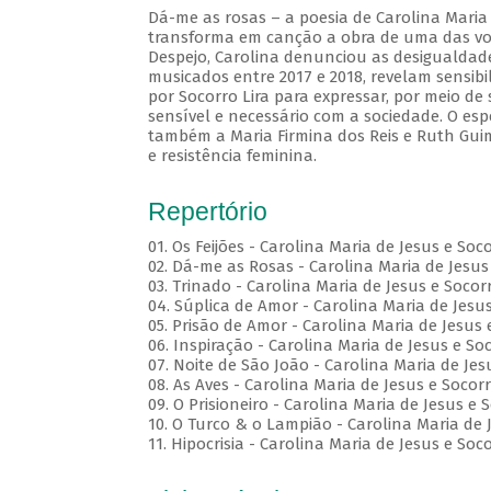
Dá-me as rosas – a poesia de Carolina Maria 
transforma em canção a obra de uma das voze
Despejo, Carolina denunciou as desigualdades
musicados entre 2017 e 2018, revelam sensibi
por Socorro Lira para expressar, por meio d
sensível e necessário com a sociedade. O esp
também a Maria Firmina dos Reis e Ruth Gui
e resistência feminina.
Repertório
01. Os Feijões - Carolina Maria de Jesus e Soc
02. Dá-me as Rosas - Carolina Maria de Jesus 
03. Trinado - Carolina Maria de Jesus e Socorr
04. Súplica de Amor - Carolina Maria de Jesus
05. Prisão de Amor - Carolina Maria de Jesus 
06. Inspiração - Carolina Maria de Jesus e Soc
07. Noite de São João - Carolina Maria de Jes
08. As Aves - Carolina Maria de Jesus e Socorr
09. O Prisioneiro - Carolina Maria de Jesus e 
10. O Turco & o Lampião - Carolina Maria de J
11. Hipocrisia - Carolina Maria de Jesus e Soco