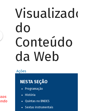
Visualizador
do
Conteúdo
da Web
Ações
NESTA SEÇÃO
Programação
História
ssos
tando
Quintas no BNDES
Sextas instrumentais