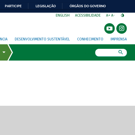
PARTICIPE
LEGISLAÇÃO
ÓRGÃOS DO GOVERNO
⁣
ENGLISH
ACESSIBILIDADE
A+
A-
NCIA
DESENVOLVIMENTO SUSTENTÁVEL
CONHECIMENTO
IMPRENSA
Busca
gem de tela