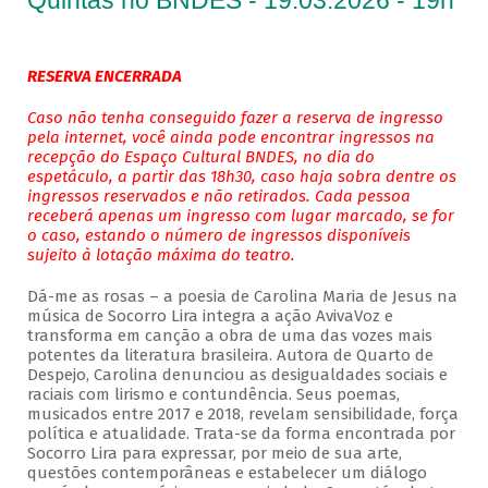
Quintas no BNDES - 19.03.2026 - 19h
RESERVA ENCERRADA
Caso não tenha conseguido fazer a reserva de ingresso
pela internet, você ainda pode encontrar ingressos na
recepção do Espaço Cultural BNDES, no dia do
espetáculo, a partir das 18h30, caso haja sobra dentre os
ingressos reservados e não retirados. Cada pessoa
receberá apenas um ingresso com lugar marcado, se for
o caso, estando o número de ingressos disponíveis
sujeito à lotação máxima do teatro.
Dá-me as rosas – a poesia de Carolina Maria de Jesus na
música de Socorro Lira integra a ação AvivaVoz e
transforma em canção a obra de uma das vozes mais
potentes da literatura brasileira. Autora de Quarto de
Despejo, Carolina denunciou as desigualdades sociais e
raciais com lirismo e contundência. Seus poemas,
musicados entre 2017 e 2018, revelam sensibilidade, força
política e atualidade. Trata-se da forma encontrada por
Socorro Lira para expressar, por meio de sua arte,
questões contemporâneas e estabelecer um diálogo