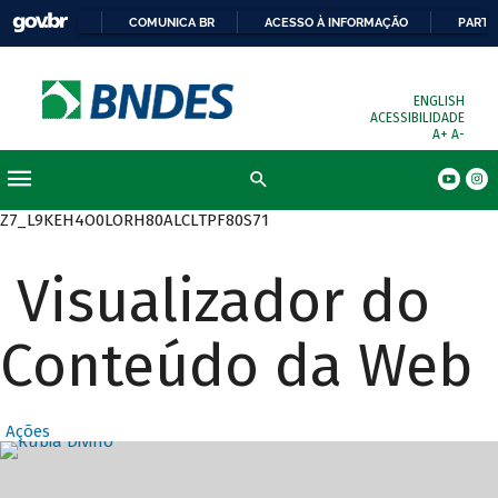
COMUNICA BR
ACESSO À INFORMAÇÃO
PARTI
ENGLISH
ACESSIBILIDADE
A+
A-
Busca
Z7_L9KEH4O0LORH80ALCLTPF80S71
Visualizador do
Conteúdo da Web
Ações
Destaques Prin