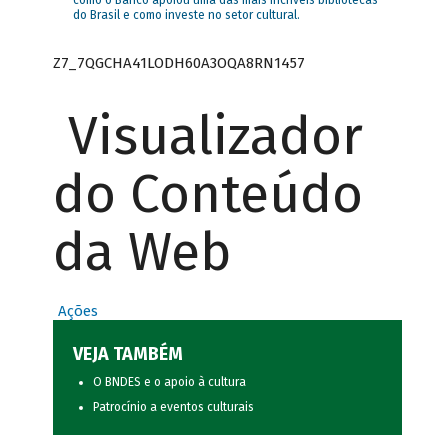
como o Banco apoiou uma das mais incríveis bibliotecas
do Brasil e como investe no setor cultural.
Z7_7QGCHA41LODH60A3OQA8RN1457
Visualizador
do Conteúdo
da Web
Ações
VEJA TAMBÉM
O BNDES e o apoio à cultura
Patrocínio a eventos culturais