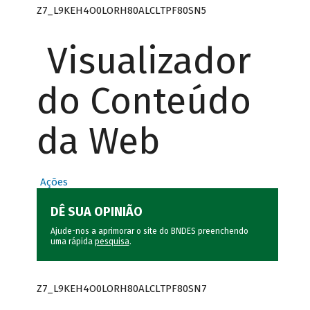
Z7_L9KEH4O0LORH80ALCLTPF80SN5
Visualizador
do Conteúdo
da Web
Ações
DÊ SUA OPINIÃO
Ajude-nos a aprimorar o site do BNDES preenchendo
uma rápida
pesquisa
.
Z7_L9KEH4O0LORH80ALCLTPF80SN7