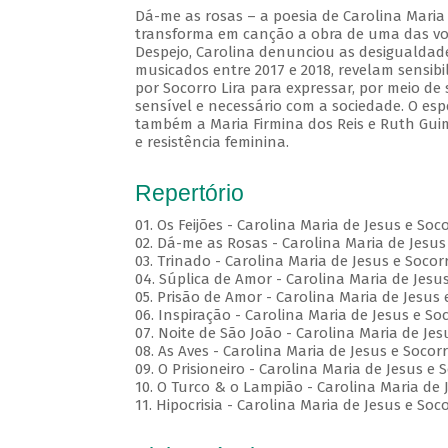
Dá-me as rosas – a poesia de Carolina Maria 
transforma em canção a obra de uma das voze
Despejo, Carolina denunciou as desigualdades
musicados entre 2017 e 2018, revelam sensibi
por Socorro Lira para expressar, por meio d
sensível e necessário com a sociedade. O esp
também a Maria Firmina dos Reis e Ruth Gui
e resistência feminina.
Repertório
01. Os Feijões - Carolina Maria de Jesus e Soc
02. Dá-me as Rosas - Carolina Maria de Jesus 
03. Trinado - Carolina Maria de Jesus e Socorr
04. Súplica de Amor - Carolina Maria de Jesus
05. Prisão de Amor - Carolina Maria de Jesus 
06. Inspiração - Carolina Maria de Jesus e Soc
07. Noite de São João - Carolina Maria de Jes
08. As Aves - Carolina Maria de Jesus e Socorr
09. O Prisioneiro - Carolina Maria de Jesus e 
10. O Turco & o Lampião - Carolina Maria de J
11. Hipocrisia - Carolina Maria de Jesus e Soco