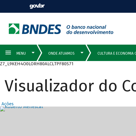
Z7_L9KEH4O0LORH80ALCLTPF80S71
Visualizador do 
Ações
Destaques Prin