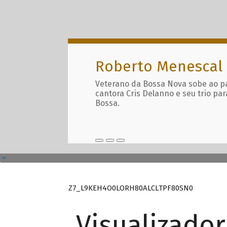
Roberto Menescal
Veterano da Bossa Nova sobe ao p
cantora Cris Delanno e seu trio par
Bossa.
Z7_L9KEH4O0LORH80ALCLTPF80SN0
Visualizado