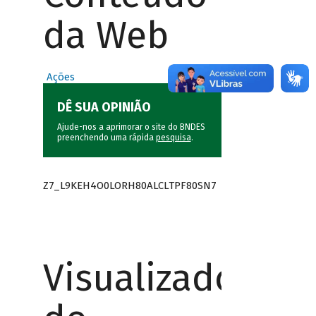
da Web
Ações
DÊ SUA OPINIÃO
Ajude-nos a aprimorar o site do BNDES
preenchendo uma rápida
pesquisa
.
Z7_L9KEH4O0LORH80ALCLTPF80SN7
Visualizador