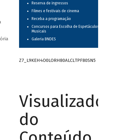
Reserva de ingressos
Filmes e festivais de cinema
Receba a programação
a
Concursos para Escolha de Espetáculos
Musicais
ória
Galeria BNDES
Z7_L9KEH4O0LORH80ALCLTPF80SN5
Visualizador
do
Conteúdo