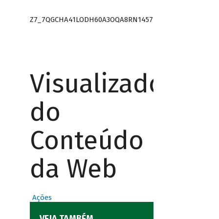
Z7_7QGCHA41LODH60A3OQA8RN1457
Visualizador
do
Conteúdo
da Web
Ações
VEJA TAMBÉM