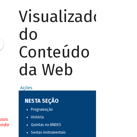
Visualizador
do
Conteúdo
da Web
Ações
NESTA SEÇÃO
Programação
História
ssos
tando
Quintas no BNDES
Sextas instrumentais