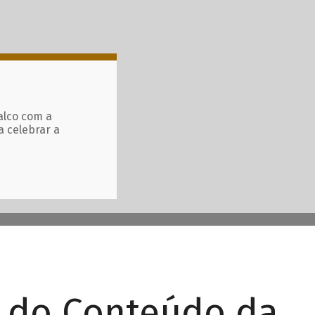
alco com a
a celebrar a
r do Conteúdo da