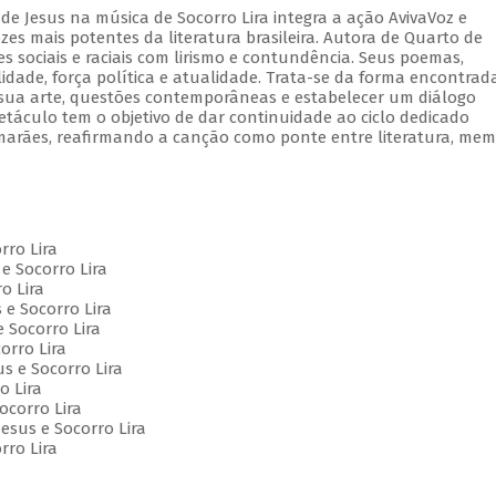
de Jesus na música de Socorro Lira integra a ação AvivaVoz e
s mais potentes da literatura brasileira. Autora de Quarto de
 sociais e raciais com lirismo e contundência. Seus poemas,
lidade, força política e atualidade. Trata-se da forma encontrad
e sua arte, questões contemporâneas e estabelecer um diálogo
etáculo tem o objetivo de dar continuidade ao ciclo dedicado
marães, reafirmando a canção como ponte entre literatura, mem
orro Lira
e Socorro Lira
o Lira
 e Socorro Lira
e Socorro Lira
orro Lira
us e Socorro Lira
o Lira
Socorro Lira
esus e Socorro Lira
rro Lira