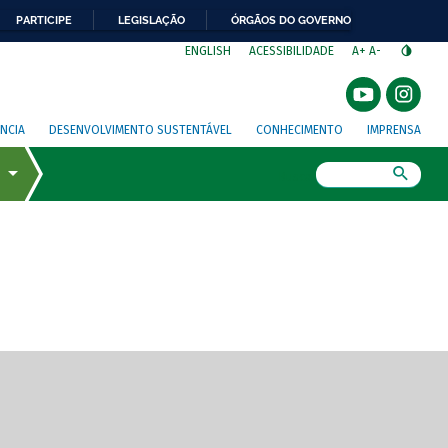
PARTICIPE
LEGISLAÇÃO
ÓRGÃOS DO GOVERNO
⁣
ENGLISH
ACESSIBILIDADE
A+
A-
NCIA
DESENVOLVIMENTO SUSTENTÁVEL
CONHECIMENTO
IMPRENSA
Busca
gem de tela