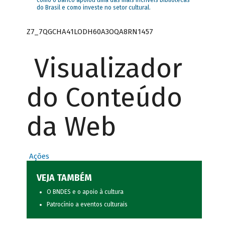
como o Banco apoiou uma das mais incríveis bibliotecas
do Brasil e como investe no setor cultural.
Z7_7QGCHA41LODH60A3OQA8RN1457
Visualizador
do Conteúdo
da Web
Ações
VEJA TAMBÉM
O BNDES e o apoio à cultura
Patrocínio a eventos culturais