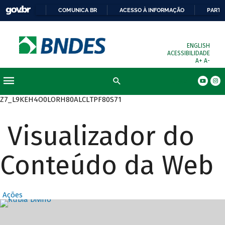
COMUNICA BR
ACESSO À INFORMAÇÃO
PARTI
ENGLISH
ACESSIBILIDADE
A+
A-
Busca
Z7_L9KEH4O0LORH80ALCLTPF80S71
Visualizador do
Conteúdo da Web
Ações
Destaques Prin