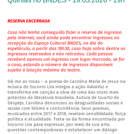
Quintas no BNDES - 19.03.2026 - 19h
RESERVA ENCERRADA
Caso não tenha conseguido fazer a reserva de ingresso
pela internet, você ainda pode encontrar ingressos na
recepção do Espaço Cultural BNDES, no dia do
espetáculo, a partir das 18h30, caso haja sobra dentre os
ingressos reservados e não retirados. Cada pessoa
receberá apenas um ingresso com lugar marcado, se for
o caso, estando o número de ingressos disponíveis
sujeito à lotação máxima do teatro.
Dá-me as rosas – a poesia de Carolina Maria de Jesus na
música de Socorro Lira integra a ação AvivaVoz e
transforma em canção a obra de uma das vozes mais
potentes da literatura brasileira. Autora de Quarto de
Despejo, Carolina denunciou as desigualdades sociais e
raciais com lirismo e contundência. Seus poemas,
musicados entre 2017 e 2018, revelam sensibilidade, força
política e atualidade. Trata-se da forma encontrada por
Socorro Lira para expressar, por meio de sua arte,
questões contemporâneas e estabelecer um diálogo