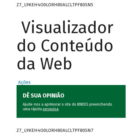
Z7_L9KEH4O0LORH80ALCLTPF80SN5
Visualizador
do Conteúdo
da Web
Ações
DÊ SUA OPINIÃO
Ajude-nos a aprimorar o site do BNDES preenchendo
uma rápida
pesquisa
.
Z7_L9KEH4O0LORH80ALCLTPF80SN7