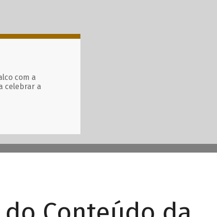
alco com a
a celebrar a
r do Conteúdo da