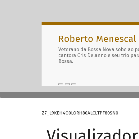
Roberto Menescal
Veterano da Bossa Nova sobe ao p
cantora Cris Delanno e seu trio par
Bossa.
Z7_L9KEH4O0LORH80ALCLTPF80SN0
Visualizado