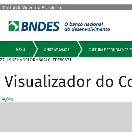
Portal do Governo Brasileiro
Z7_L9KEH4O0LORH80ALCLTPF80S71
Visualizador do 
Ações
Destaques Prin