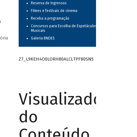
Reserva de ingressos
Filmes e festivais de cinema
Receba a programação
a
Concursos para Escolha de Espetáculos
Musicais
ória
Galeria BNDES
Z7_L9KEH4O0LORH80ALCLTPF80SN5
Visualizador
do
Conteúdo