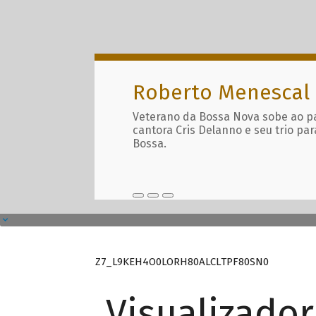
Roberto Menescal
Veterano da Bossa Nova sobe ao p
cantora Cris Delanno e seu trio par
Bossa.
Z7_L9KEH4O0LORH80ALCLTPF80SN0
Visualizado