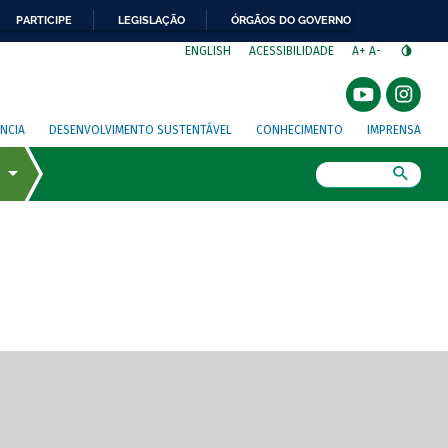
PARTICIPE
LEGISLAÇÃO
ÓRGÃOS DO GOVERNO
⁣
ENGLISH
ACESSIBILIDADE
A+
A-
NCIA
DESENVOLVIMENTO SUSTENTÁVEL
CONHECIMENTO
IMPRENSA
Busca
gem de tela