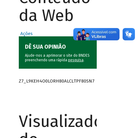
da Web
Ações
DÊ SUA OPINIÃO
Ajude-nos a aprimorar o site do BNDES
preenchendo uma rápida
pesquisa
.
Z7_L9KEH4O0LORH80ALCLTPF80SN7
Visualizador