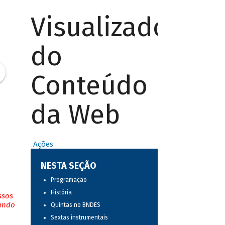
Visualizador
do
Conteúdo
da Web
Ações
NESTA SEÇÃO
Programação
História
ssos
tando
Quintas no BNDES
Sextas instrumentais