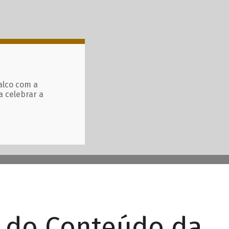
alco com a
a celebrar a
r do Conteúdo da