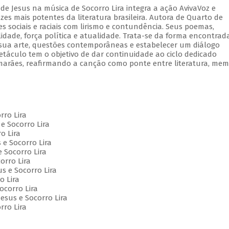
de Jesus na música de Socorro Lira integra a ação AvivaVoz e
s mais potentes da literatura brasileira. Autora de Quarto de
 sociais e raciais com lirismo e contundência. Seus poemas,
lidade, força política e atualidade. Trata-se da forma encontrad
e sua arte, questões contemporâneas e estabelecer um diálogo
etáculo tem o objetivo de dar continuidade ao ciclo dedicado
marães, reafirmando a canção como ponte entre literatura, mem
orro Lira
e Socorro Lira
o Lira
 e Socorro Lira
e Socorro Lira
orro Lira
us e Socorro Lira
o Lira
Socorro Lira
esus e Socorro Lira
rro Lira