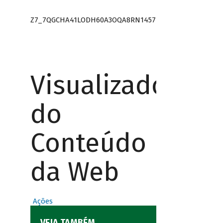
Z7_7QGCHA41LODH60A3OQA8RN1457
Visualizador
do
Conteúdo
da Web
Ações
VEJA TAMBÉM