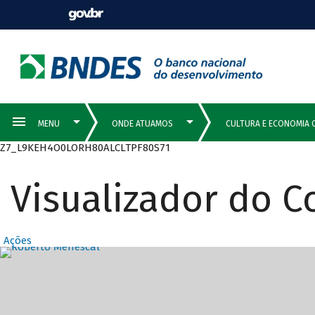
Z7_L9KEH4O0LORH80ALCLTPF80S71
Visualizador do 
Ações
Destaques Prin