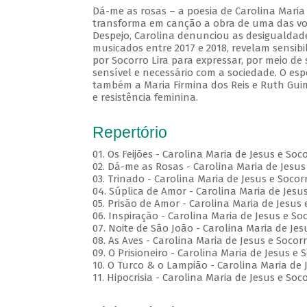
Dá-me as rosas – a poesia de Carolina Maria 
transforma em canção a obra de uma das voze
Despejo, Carolina denunciou as desigualdades
musicados entre 2017 e 2018, revelam sensibi
por Socorro Lira para expressar, por meio d
sensível e necessário com a sociedade. O esp
também a Maria Firmina dos Reis e Ruth Gui
e resistência feminina.
Repertório
01. Os Feijões - Carolina Maria de Jesus e Soc
02. Dá-me as Rosas - Carolina Maria de Jesus 
03. Trinado - Carolina Maria de Jesus e Socorr
04. Súplica de Amor - Carolina Maria de Jesus
05. Prisão de Amor - Carolina Maria de Jesus 
06. Inspiração - Carolina Maria de Jesus e Soc
07. Noite de São João - Carolina Maria de Jes
08. As Aves - Carolina Maria de Jesus e Socorr
09. O Prisioneiro - Carolina Maria de Jesus e 
10. O Turco & o Lampião - Carolina Maria de J
11. Hipocrisia - Carolina Maria de Jesus e Soco