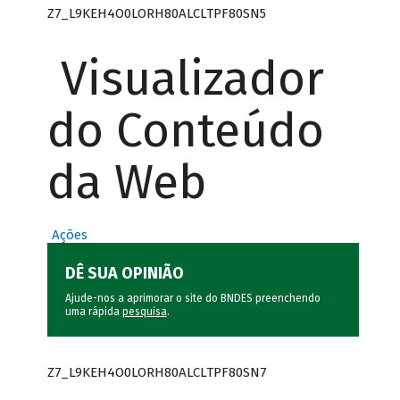
Z7_L9KEH4O0LORH80ALCLTPF80SN5
Visualizador
do Conteúdo
da Web
Ações
DÊ SUA OPINIÃO
Ajude-nos a aprimorar o site do BNDES preenchendo
uma rápida
pesquisa
.
Z7_L9KEH4O0LORH80ALCLTPF80SN7