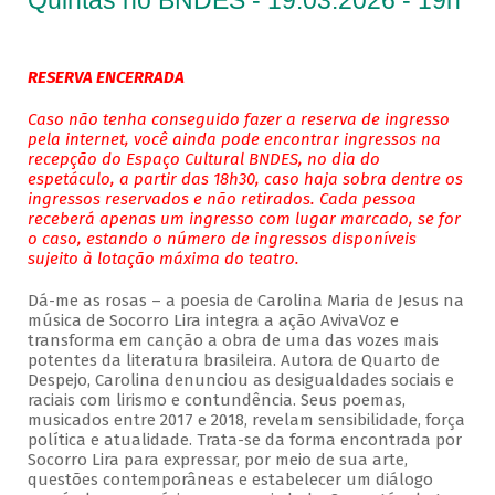
Quintas no BNDES - 19.03.2026 - 19h
RESERVA ENCERRADA
Caso não tenha conseguido fazer a reserva de ingresso
pela internet, você ainda pode encontrar ingressos na
recepção do Espaço Cultural BNDES, no dia do
espetáculo, a partir das 18h30, caso haja sobra dentre os
ingressos reservados e não retirados. Cada pessoa
receberá apenas um ingresso com lugar marcado, se for
o caso, estando o número de ingressos disponíveis
sujeito à lotação máxima do teatro.
Dá-me as rosas – a poesia de Carolina Maria de Jesus na
música de Socorro Lira integra a ação AvivaVoz e
transforma em canção a obra de uma das vozes mais
potentes da literatura brasileira. Autora de Quarto de
Despejo, Carolina denunciou as desigualdades sociais e
raciais com lirismo e contundência. Seus poemas,
musicados entre 2017 e 2018, revelam sensibilidade, força
política e atualidade. Trata-se da forma encontrada por
Socorro Lira para expressar, por meio de sua arte,
questões contemporâneas e estabelecer um diálogo