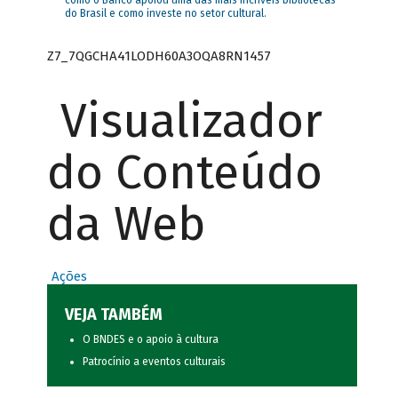
como o Banco apoiou uma das mais incríveis bibliotecas
do Brasil e como investe no setor cultural.
Z7_7QGCHA41LODH60A3OQA8RN1457
Visualizador
do Conteúdo
da Web
Ações
VEJA TAMBÉM
O BNDES e o apoio à cultura
Patrocínio a eventos culturais