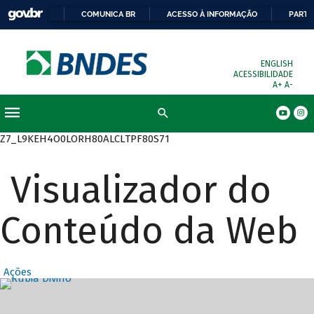
COMUNICA BR
ACESSO À INFORMAÇÃO
PARTI
ENGLISH
ACESSIBILIDADE
A+
A-
Busca
Z7_L9KEH4O0LORH80ALCLTPF80S71
Visualizador do
Conteúdo da Web
Ações
Destaques Prin