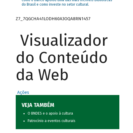
como o Banco apoiou uma das mais incríveis bibliotecas
do Brasil e como investe no setor cultural.
Z7_7QGCHA41LODH60A3OQA8RN1457
Visualizador
do Conteúdo
da Web
Ações
VEJA TAMBÉM
O BNDES e o apoio à cultura
Patrocínio a eventos culturais