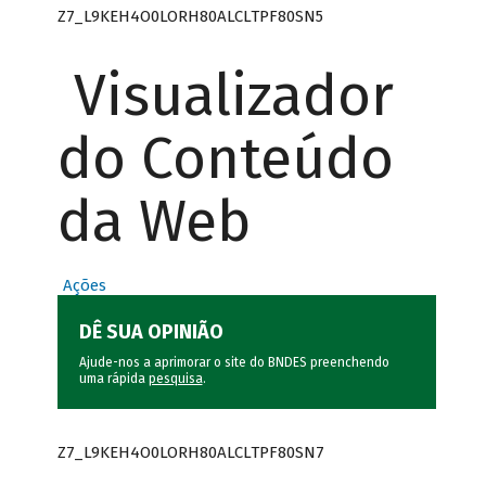
Z7_L9KEH4O0LORH80ALCLTPF80SN5
Visualizador
do Conteúdo
da Web
Ações
DÊ SUA OPINIÃO
Ajude-nos a aprimorar o site do BNDES preenchendo
uma rápida
pesquisa
.
Z7_L9KEH4O0LORH80ALCLTPF80SN7