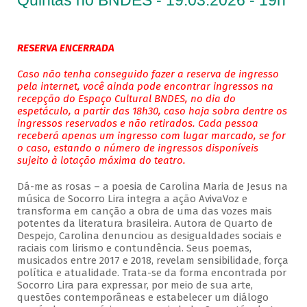
Quintas no BNDES - 19.03.2026 - 19h
RESERVA ENCERRADA
Caso não tenha conseguido fazer a reserva de ingresso
pela internet, você ainda pode encontrar ingressos na
recepção do Espaço Cultural BNDES, no dia do
espetáculo, a partir das 18h30, caso haja sobra dentre os
ingressos reservados e não retirados. Cada pessoa
receberá apenas um ingresso com lugar marcado, se for
o caso, estando o número de ingressos disponíveis
sujeito à lotação máxima do teatro.
Dá-me as rosas – a poesia de Carolina Maria de Jesus na
música de Socorro Lira integra a ação AvivaVoz e
transforma em canção a obra de uma das vozes mais
potentes da literatura brasileira. Autora de Quarto de
Despejo, Carolina denunciou as desigualdades sociais e
raciais com lirismo e contundência. Seus poemas,
musicados entre 2017 e 2018, revelam sensibilidade, força
política e atualidade. Trata-se da forma encontrada por
Socorro Lira para expressar, por meio de sua arte,
questões contemporâneas e estabelecer um diálogo