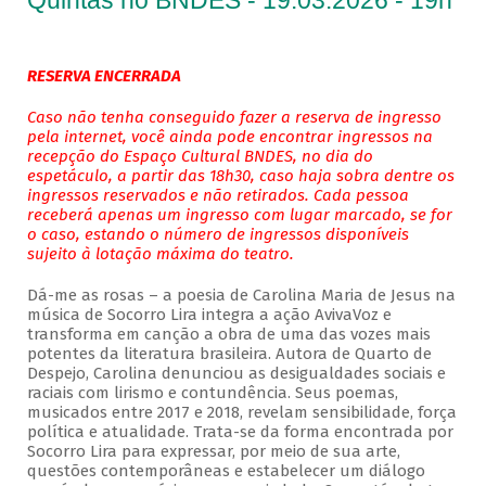
Quintas no BNDES - 19.03.2026 - 19h
RESERVA ENCERRADA
Caso não tenha conseguido fazer a reserva de ingresso
pela internet, você ainda pode encontrar ingressos na
recepção do Espaço Cultural BNDES, no dia do
espetáculo, a partir das 18h30, caso haja sobra dentre os
ingressos reservados e não retirados. Cada pessoa
receberá apenas um ingresso com lugar marcado, se for
o caso, estando o número de ingressos disponíveis
sujeito à lotação máxima do teatro.
Dá-me as rosas – a poesia de Carolina Maria de Jesus na
música de Socorro Lira integra a ação AvivaVoz e
transforma em canção a obra de uma das vozes mais
potentes da literatura brasileira. Autora de Quarto de
Despejo, Carolina denunciou as desigualdades sociais e
raciais com lirismo e contundência. Seus poemas,
musicados entre 2017 e 2018, revelam sensibilidade, força
política e atualidade. Trata-se da forma encontrada por
Socorro Lira para expressar, por meio de sua arte,
questões contemporâneas e estabelecer um diálogo