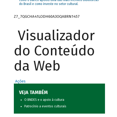
como o Banco apoiou uma das mais incríveis bibliotecas
do Brasil e como investe no setor cultural.
Z7_7QGCHA41LODH60A3OQA8RN1457
Visualizador
do Conteúdo
da Web
Ações
VEJA TAMBÉM
O BNDES e o apoio à cultura
Patrocínio a eventos culturais