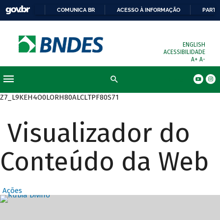
COMUNICA BR
ACESSO À INFORMAÇÃO
PARTI
ENGLISH
ACESSIBILIDADE
A+
A-
Busca
Z7_L9KEH4O0LORH80ALCLTPF80S71
Visualizador do
Conteúdo da Web
Ações
Destaques Prin