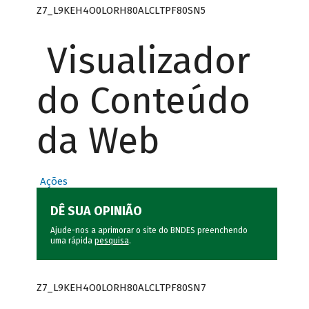
Z7_L9KEH4O0LORH80ALCLTPF80SN5
Visualizador
do Conteúdo
da Web
Ações
DÊ SUA OPINIÃO
Ajude-nos a aprimorar o site do BNDES preenchendo
uma rápida
pesquisa
.
Z7_L9KEH4O0LORH80ALCLTPF80SN7