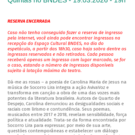
Quintas no BNDES - 19.03.2026 - 19h
RESERVA ENCERRADA
Caso não tenha conseguido fazer a reserva de ingresso
pela internet, você ainda pode encontrar ingressos na
recepção do Espaço Cultural BNDES, no dia do
espetáculo, a partir das 18h30, caso haja sobra dentre os
ingressos reservados e não retirados. Cada pessoa
receberá apenas um ingresso com lugar marcado, se for
o caso, estando o número de ingressos disponíveis
sujeito à lotação máxima do teatro.
Dá-me as rosas – a poesia de Carolina Maria de Jesus na
música de Socorro Lira integra a ação AvivaVoz e
transforma em canção a obra de uma das vozes mais
potentes da literatura brasileira. Autora de Quarto de
Despejo, Carolina denunciou as desigualdades sociais e
raciais com lirismo e contundência. Seus poemas,
musicados entre 2017 e 2018, revelam sensibilidade, força
política e atualidade. Trata-se da forma encontrada por
Socorro Lira para expressar, por meio de sua arte,
questões contemporâneas e estabelecer um diálogo