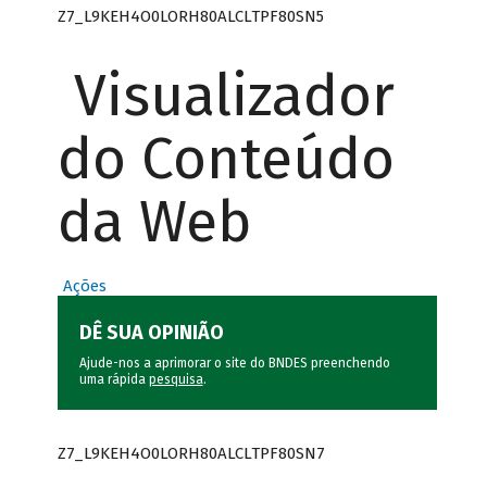
Z7_L9KEH4O0LORH80ALCLTPF80SN5
Visualizador
do Conteúdo
da Web
Ações
DÊ SUA OPINIÃO
Ajude-nos a aprimorar o site do BNDES preenchendo
uma rápida
pesquisa
.
Z7_L9KEH4O0LORH80ALCLTPF80SN7