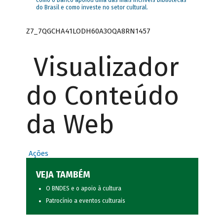
como o Banco apoiou uma das mais incríveis bibliotecas
do Brasil e como investe no setor cultural.
Z7_7QGCHA41LODH60A3OQA8RN1457
Visualizador
do Conteúdo
da Web
Ações
VEJA TAMBÉM
O BNDES e o apoio à cultura
Patrocínio a eventos culturais