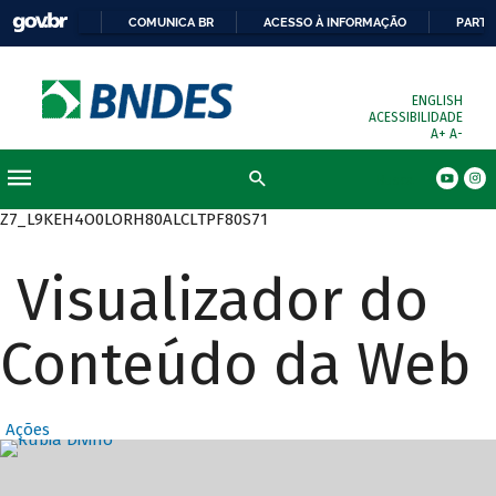
COMUNICA BR
ACESSO À INFORMAÇÃO
PARTI
ENGLISH
ACESSIBILIDADE
A+
A-
Busca
Z7_L9KEH4O0LORH80ALCLTPF80S71
Visualizador do
Conteúdo da Web
Ações
Destaques Prin