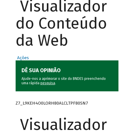
Visualizador
do Conteúdo
da Web
Ações
DÊ SUA OPINIÃO
Ajude-nos a aprimorar o site do BNDES preenchendo
uma rápida
pesquisa
.
Z7_L9KEH4O0LORH80ALCLTPF80SN7
Visualizador