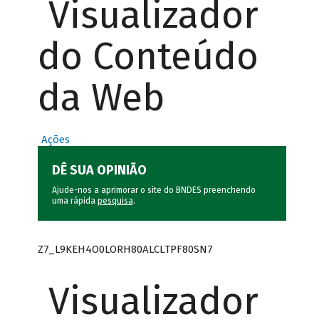
Visualizador
do Conteúdo
da Web
Ações
DÊ SUA OPINIÃO
Ajude-nos a aprimorar o site do BNDES preenchendo
uma rápida
pesquisa
.
Z7_L9KEH4O0LORH80ALCLTPF80SN7
Visualizador