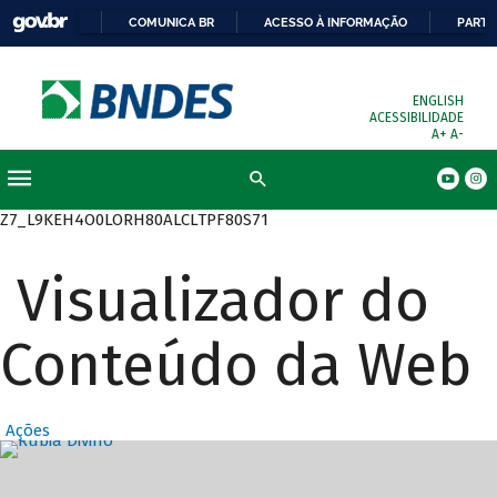
COMUNICA BR
ACESSO À INFORMAÇÃO
PARTI
ENGLISH
ACESSIBILIDADE
A+
A-
Busca
Z7_L9KEH4O0LORH80ALCLTPF80S71
Visualizador do
Conteúdo da Web
Ações
Destaques Prin