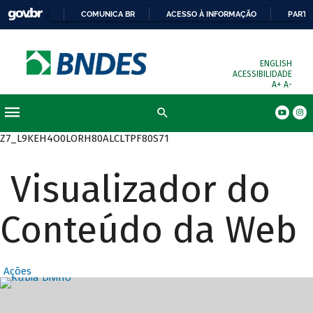
COMUNICA BR
ACESSO À INFORMAÇÃO
PARTI
ENGLISH
ACESSIBILIDADE
A+
A-
Busca
Z7_L9KEH4O0LORH80ALCLTPF80S71
Visualizador do
Conteúdo da Web
Ações
Destaques Prin