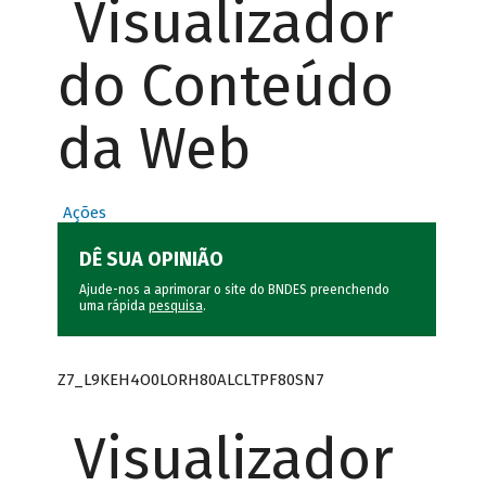
Visualizador
do Conteúdo
da Web
Ações
DÊ SUA OPINIÃO
Ajude-nos a aprimorar o site do BNDES preenchendo
uma rápida
pesquisa
.
Z7_L9KEH4O0LORH80ALCLTPF80SN7
Visualizador