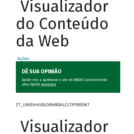
Visualizador
do Conteúdo
da Web
Ações
DÊ SUA OPINIÃO
Ajude-nos a aprimorar o site do BNDES preenchendo
uma rápida
pesquisa
.
Z7_L9KEH4O0LORH80ALCLTPF80SN7
Visualizador