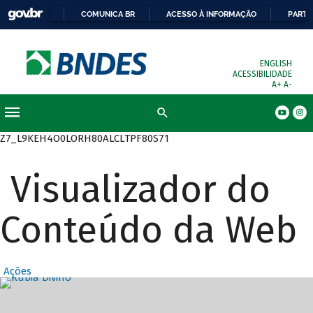
COMUNICA BR
ACESSO À INFORMAÇÃO
PARTI
ENGLISH
ACESSIBILIDADE
A+
A-
Busca
Z7_L9KEH4O0LORH80ALCLTPF80S71
Visualizador do
Conteúdo da Web
Ações
Destaques Prin