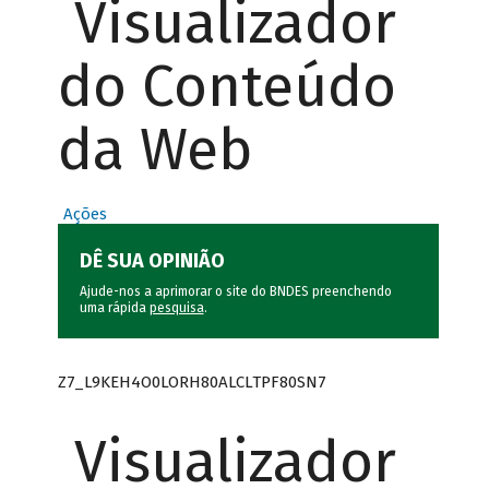
Visualizador
do Conteúdo
da Web
Ações
DÊ SUA OPINIÃO
Ajude-nos a aprimorar o site do BNDES preenchendo
uma rápida
pesquisa
.
Z7_L9KEH4O0LORH80ALCLTPF80SN7
Visualizador