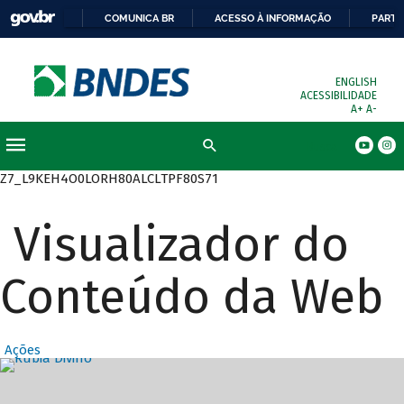
COMUNICA BR
ACESSO À INFORMAÇÃO
PARTI
ENGLISH
ACESSIBILIDADE
A+
A-
Busca
Z7_L9KEH4O0LORH80ALCLTPF80S71
Visualizador do
Conteúdo da Web
Ações
Destaques Prin