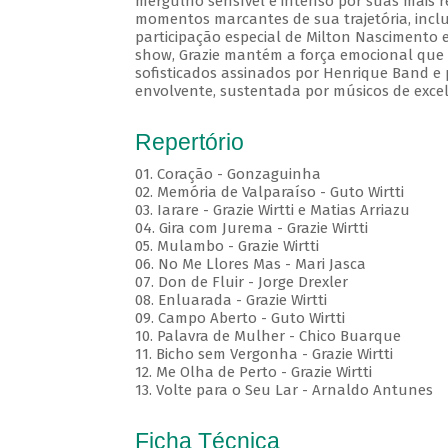
mergulho sensível e intenso por suas mais r
momentos marcantes de sua trajetória, inc
participação especial de Milton Nascimento 
show, Grazie mantém a força emocional que c
sofisticados assinados por Henrique Band e p
envolvente, sustentada por músicos de excel
Repertório
01. Coração - Gonzaguinha
02. Memória de Valparaíso - Guto Wirtti
03. Iarare - Grazie Wirtti e Matias Arriazu
04. Gira com Jurema - Grazie Wirtti
05. Mulambo - Grazie Wirtti
06. No Me Llores Mas - Mari Jasca
07. Don de Fluir - Jorge Drexler
08. Enluarada - Grazie Wirtti
09. Campo Aberto - Guto Wirtti
10. Palavra de Mulher - Chico Buarque
11. Bicho sem Vergonha - Grazie Wirtti
12. Me Olha de Perto - Grazie Wirtti
13. Volte para o Seu Lar - Arnaldo Antunes
Ficha Técnica