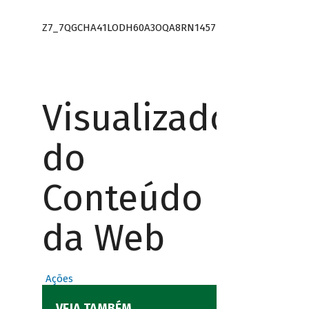
Z7_7QGCHA41LODH60A3OQA8RN1457
Visualizador
do
Conteúdo
da Web
Ações
VEJA TAMBÉM