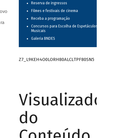
Reserva de ingressos
novo
Filmes e festivais de cinema
Receba a programação
ora
Concursos para Escolha de Espetáculos
Musicais
Galeria BNDES
Z7_L9KEH4O0LORH80ALCLTPF80SN5
Visualizador
do
Conteúdo