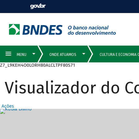
Z7_L9KEH4O0LORH80ALCLTPF80S71
Visualizador do 
Ações
Destaques Prin