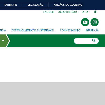
PARTICIPE
LEGISLAÇÃO
ÓRGÃOS DO GOVERNO
⁣
ENGLISH
ACESSIBILIDADE
A+
A-
NCIA
DESENVOLVIMENTO SUSTENTÁVEL
CONHECIMENTO
IMPRENSA
Busca
gem de tela