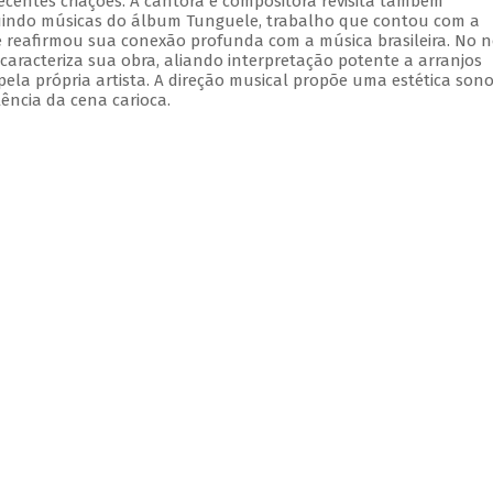
ecentes criações. A cantora e compositora revisita também
luindo músicas do álbum Tunguele, trabalho que contou com a
e reafirmou sua conexão profunda com a música brasileira. No 
aracteriza sua obra, aliando interpretação potente a arranjos
ela própria artista. A direção musical propõe uma estética son
ência da cena carioca.