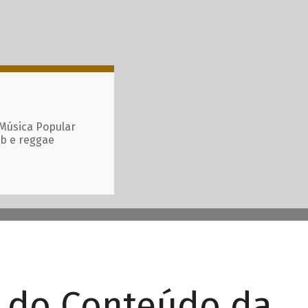
 Música Popular
ub e reggae
r do Conteúdo da