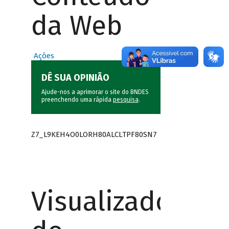
da Web
Ações
DÊ SUA OPINIÃO
Ajude-nos a aprimorar o site do BNDES
preenchendo uma rápida
pesquisa
.
Z7_L9KEH4O0LORH80ALCLTPF80SN7
Visualizador