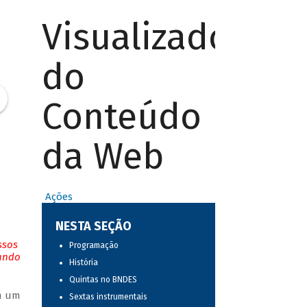
Visualizador
do
Conteúdo
da Web
Ações
NESTA SEÇÃO
ssos
Programação
tando
História
Quintas no BNDES
em um
Sextas instrumentais