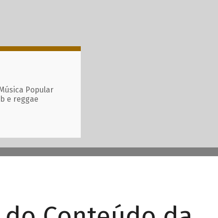
 Música Popular
ub e reggae
r do Conteúdo da