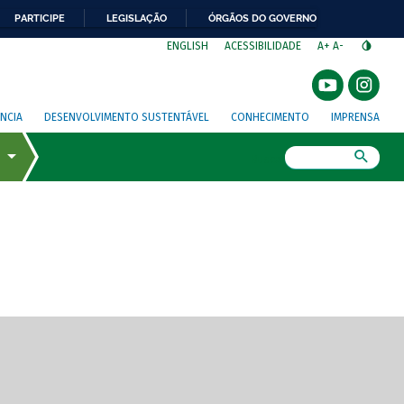
PARTICIPE
LEGISLAÇÃO
ÓRGÃOS DO GOVERNO
⁣
ENGLISH
ACESSIBILIDADE
A+
A-
NCIA
DESENVOLVIMENTO SUSTENTÁVEL
CONHECIMENTO
IMPRENSA
Busca
gem de tela