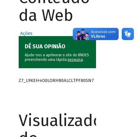
da Web
Ações
DÊ SUA OPINIÃO
Ajude-nos a aprimorar o site do BNDES
preenchendo uma rápida
pesquisa
.
Z7_L9KEH4O0LORH80ALCLTPF80SN7
Visualizador