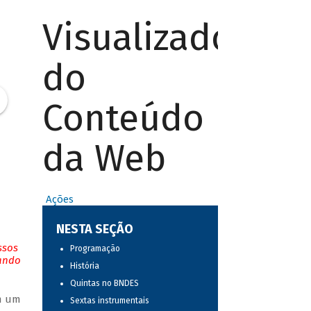
Visualizador
do
Conteúdo
da Web
Ações
NESTA SEÇÃO
ssos
Programação
tando
História
Quintas no BNDES
em um
Sextas instrumentais