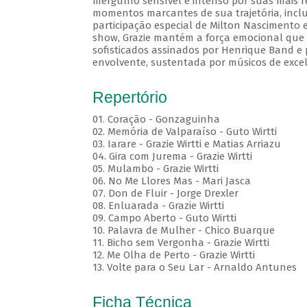
mergulho sensível e intenso por suas mais r
momentos marcantes de sua trajetória, inc
participação especial de Milton Nascimento 
show, Grazie mantém a força emocional que c
sofisticados assinados por Henrique Band e p
envolvente, sustentada por músicos de excel
Repertório
01. Coração - Gonzaguinha
02. Memória de Valparaíso - Guto Wirtti
03. Iarare - Grazie Wirtti e Matias Arriazu
04. Gira com Jurema - Grazie Wirtti
05. Mulambo - Grazie Wirtti
06. No Me Llores Mas - Mari Jasca
07. Don de Fluir - Jorge Drexler
08. Enluarada - Grazie Wirtti
09. Campo Aberto - Guto Wirtti
10. Palavra de Mulher - Chico Buarque
11. Bicho sem Vergonha - Grazie Wirtti
12. Me Olha de Perto - Grazie Wirtti
13. Volte para o Seu Lar - Arnaldo Antunes
Ficha Técnica