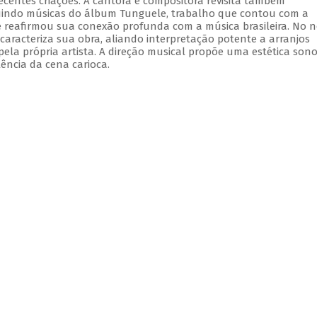
ecentes criações. A cantora e compositora revisita também
luindo músicas do álbum Tunguele, trabalho que contou com a
e reafirmou sua conexão profunda com a música brasileira. No 
aracteriza sua obra, aliando interpretação potente a arranjos
ela própria artista. A direção musical propõe uma estética son
ência da cena carioca.