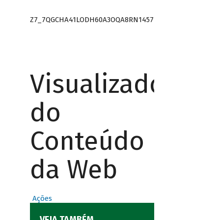
Z7_7QGCHA41LODH60A3OQA8RN1457
Visualizador
do
Conteúdo
da Web
Ações
VEJA TAMBÉM