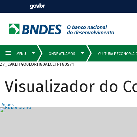
Z7_L9KEH4O0LORH80ALCLTPF80S71
Visualizador do 
Ações
Destaques Prin