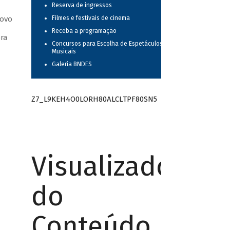
Reserva de ingressos
novo
Filmes e festivais de cinema
Receba a programação
ora
Concursos para Escolha de Espetáculos
Musicais
Galeria BNDES
Z7_L9KEH4O0LORH80ALCLTPF80SN5
Visualizador
do
Conteúdo