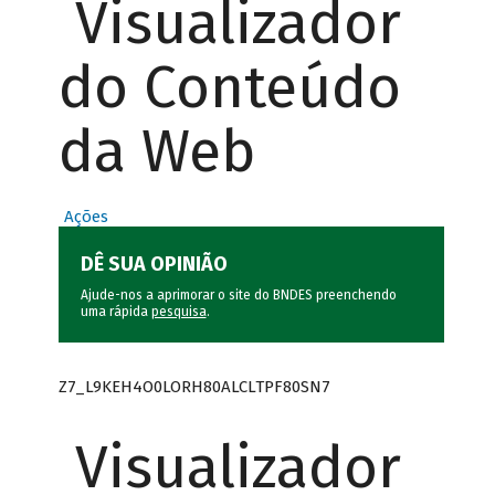
Visualizador
do Conteúdo
da Web
Ações
DÊ SUA OPINIÃO
Ajude-nos a aprimorar o site do BNDES preenchendo
uma rápida
pesquisa
.
Z7_L9KEH4O0LORH80ALCLTPF80SN7
Visualizador