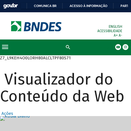
COMUNICA BR
ACESSO À INFORMAÇÃO
PARTI
ENGLISH
ACESSIBILIDADE
A+
A-
Busca
Z7_L9KEH4O0LORH80ALCLTPF80S71
Visualizador do
Conteúdo da Web
Ações
Destaques Prin