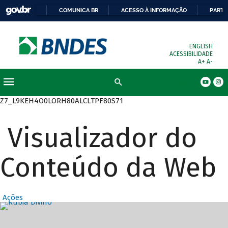
COMUNICA BR
ACESSO À INFORMAÇÃO
PARTI
ENGLISH
ACESSIBILIDADE
A+
A-
Busca
Z7_L9KEH4O0LORH80ALCLTPF80S71
Visualizador do
Conteúdo da Web
Ações
Destaques Prin