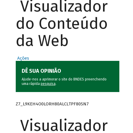
Visualizador
do Conteúdo
da Web
Ações
DÊ SUA OPINIÃO
Ajude-nos a aprimorar o site do BNDES preenchendo
uma rápida
pesquisa
.
Z7_L9KEH4O0LORH80ALCLTPF80SN7
Visualizador