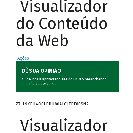
Visualizador
do Conteúdo
da Web
Ações
DÊ SUA OPINIÃO
Ajude-nos a aprimorar o site do BNDES preenchendo
uma rápida
pesquisa
.
Z7_L9KEH4O0LORH80ALCLTPF80SN7
Visualizador