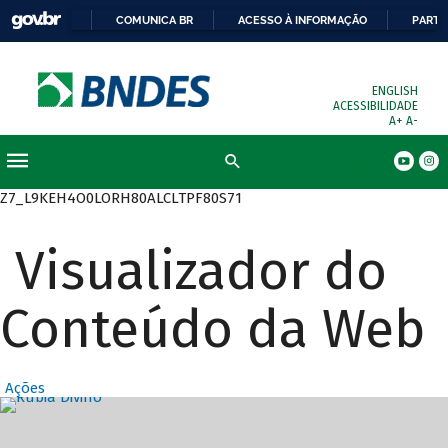
COMUNICA BR
ACESSO À INFORMAÇÃO
PARTI
ENGLISH
ACESSIBILIDADE
A+
A-
Busca
Z7_L9KEH4O0LORH80ALCLTPF80S71
Visualizador do
Conteúdo da Web
Ações
Destaques Prin