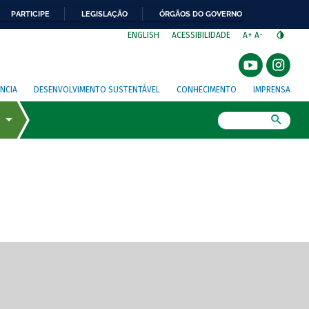
PARTICIPE
LEGISLAÇÃO
ÓRGÃOS DO GOVERNO
⁣
ENGLISH
ACESSIBILIDADE
A+
A-
NCIA
DESENVOLVIMENTO SUSTENTÁVEL
CONHECIMENTO
IMPRENSA
Busca
gem de tela