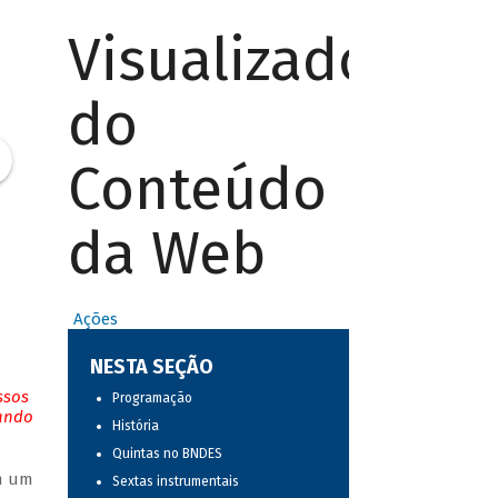
Visualizador
do
Conteúdo
da Web
Ações
NESTA SEÇÃO
ssos
Programação
tando
História
Quintas no BNDES
em um
Sextas instrumentais