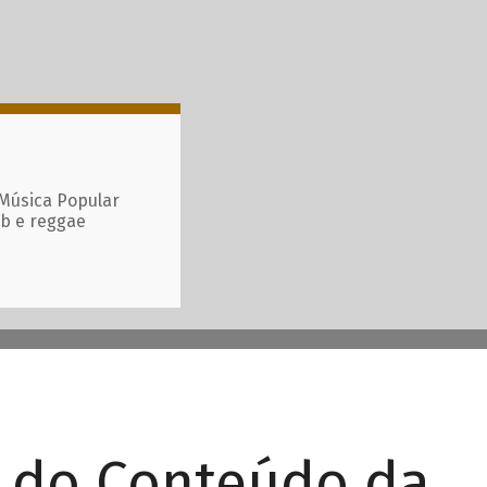
 Música Popular
ub e reggae
r do Conteúdo da