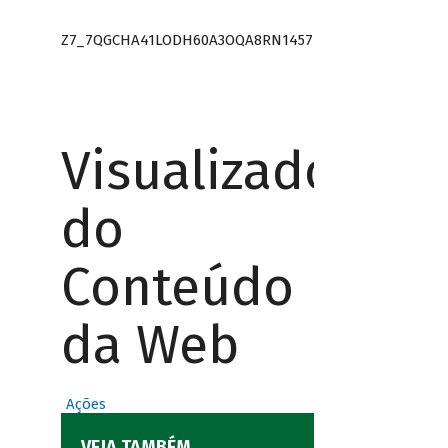
Z7_7QGCHA41LODH60A3OQA8RN1457
Visualizador
do
Conteúdo
da Web
Ações
VEJA TAMBÉM