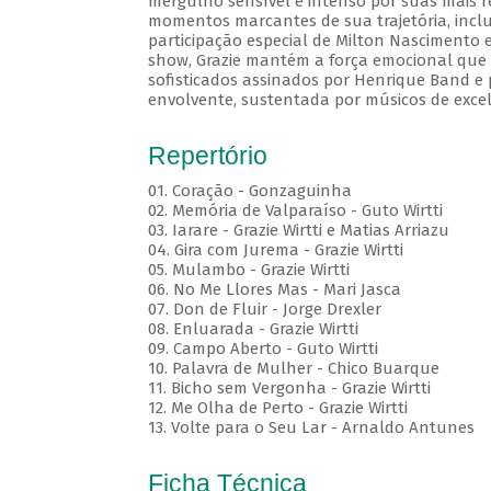
mergulho sensível e intenso por suas mais r
momentos marcantes de sua trajetória, inc
participação especial de Milton Nascimento 
show, Grazie mantém a força emocional que c
sofisticados assinados por Henrique Band e p
envolvente, sustentada por músicos de excel
Repertório
01. Coração - Gonzaguinha
02. Memória de Valparaíso - Guto Wirtti
03. Iarare - Grazie Wirtti e Matias Arriazu
04. Gira com Jurema - Grazie Wirtti
05. Mulambo - Grazie Wirtti
06. No Me Llores Mas - Mari Jasca
07. Don de Fluir - Jorge Drexler
08. Enluarada - Grazie Wirtti
09. Campo Aberto - Guto Wirtti
10. Palavra de Mulher - Chico Buarque
11. Bicho sem Vergonha - Grazie Wirtti
12. Me Olha de Perto - Grazie Wirtti
13. Volte para o Seu Lar - Arnaldo Antunes
Ficha Técnica