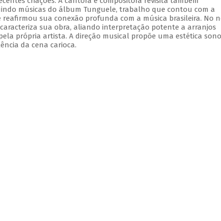
ecentes criações. A cantora e compositora revisita também
luindo músicas do álbum Tunguele, trabalho que contou com a
e reafirmou sua conexão profunda com a música brasileira. No 
aracteriza sua obra, aliando interpretação potente a arranjos
ela própria artista. A direção musical propõe uma estética son
ência da cena carioca.