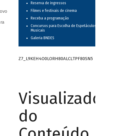
Reserva de ingressos
novo
Filmes e festivais de cinema
Receba a programação
ora
Concursos para Escolha de Espetáculos
Musicais
Galeria BNDES
Z7_L9KEH4O0LORH80ALCLTPF80SN5
Visualizador
do
Conteúdo