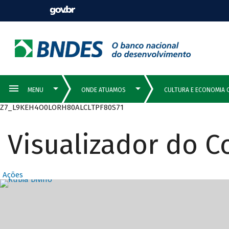
Z7_L9KEH4O0LORH80ALCLTPF80S71
Visualizador do 
Ações
Destaques Prin