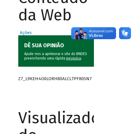
da Web
Ações
DÊ SUA OPINIÃO
Ajude-nos a aprimorar o site do BNDES
preenchendo uma rápida
pesquisa
.
Z7_L9KEH4O0LORH80ALCLTPF80SN7
Visualizador