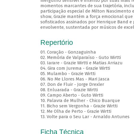
mergulho sensível e intenso por suas mais r
momentos marcantes de sua trajetória, inc
participação especial de Milton Nascimento 
show, Grazie mantém a força emocional que c
sofisticados assinados por Henrique Band e p
envolvente, sustentada por músicos de excel
Repertório
01. Coração - Gonzaguinha
02. Memória de Valparaíso - Guto Wirtti
03. Iarare - Grazie Wirtti e Matias Arriazu
04. Gira com Jurema - Grazie Wirtti
05. Mulambo - Grazie Wirtti
06. No Me Llores Mas - Mari Jasca
07. Don de Fluir - Jorge Drexler
08. Enluarada - Grazie Wirtti
09. Campo Aberto - Guto Wirtti
10. Palavra de Mulher - Chico Buarque
11. Bicho sem Vergonha - Grazie Wirtti
12. Me Olha de Perto - Grazie Wirtti
13. Volte para o Seu Lar - Arnaldo Antunes
Ficha Técnica