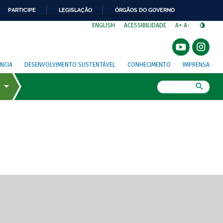
PARTICIPE
LEGISLAÇÃO
ÓRGÃOS DO GOVERNO
⁣
ENGLISH
ACESSIBILIDADE
A+
A-
NCIA
DESENVOLVIMENTO SUSTENTÁVEL
CONHECIMENTO
IMPRENSA
Busca
gem de tela