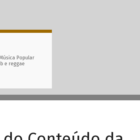
 Música Popular
ub e reggae
r do Conteúdo da