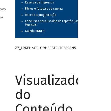
Reserva de ingressos
novo
Filmes e festivais de cinema
Receba a programação
ora
Concursos para Escolha de Espetáculos
Musicais
Galeria BNDES
Z7_L9KEH4O0LORH80ALCLTPF80SN5
Visualizador
do
Conteúdo