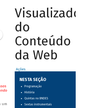
Visualizador
do
Conteúdo
da Web
Ações
NESTA SEÇÃO
ssos
Programação
tando
História
Quintas no BNDES
em um
Sextas instrumentais