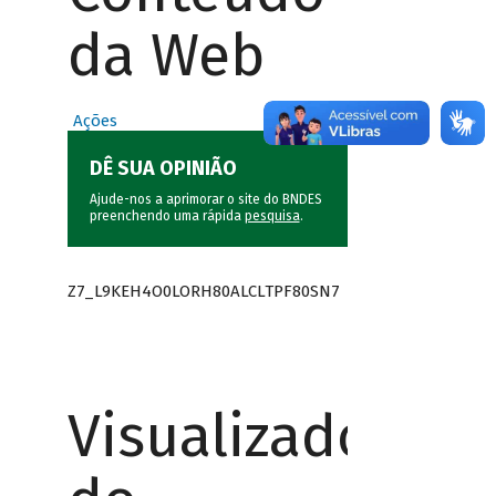
da Web
Ações
DÊ SUA OPINIÃO
Ajude-nos a aprimorar o site do BNDES
preenchendo uma rápida
pesquisa
.
Z7_L9KEH4O0LORH80ALCLTPF80SN7
Visualizador