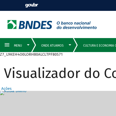
Z7_L9KEH4O0LORH80ALCLTPF80S71
Visualizador do 
Ações
Destaques Prin