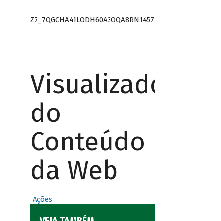
Z7_7QGCHA41LODH60A3OQA8RN1457
Visualizador
do
Conteúdo
da Web
Ações
VEJA TAMBÉM