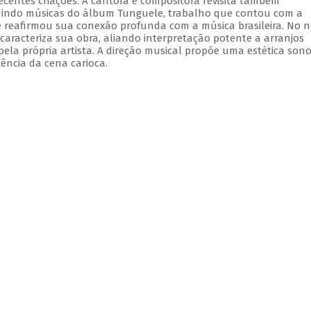
ecentes criações. A cantora e compositora revisita também
luindo músicas do álbum Tunguele, trabalho que contou com a
e reafirmou sua conexão profunda com a música brasileira. No 
aracteriza sua obra, aliando interpretação potente a arranjos
ela própria artista. A direção musical propõe uma estética son
ência da cena carioca.