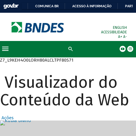
COMUNICA BR
ACESSO À INFORMAÇÃO
PARTI
ENGLISH
ACESSIBILIDADE
A+
A-
Busca
Z7_L9KEH4O0LORH80ALCLTPF80S71
Visualizador do
Conteúdo da Web
Ações
Destaques Prin