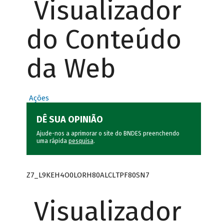
Visualizador
do Conteúdo
da Web
Ações
DÊ SUA OPINIÃO
Ajude-nos a aprimorar o site do BNDES preenchendo
uma rápida
pesquisa
.
Z7_L9KEH4O0LORH80ALCLTPF80SN7
Visualizador