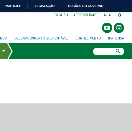
PARTICIPE
LEGISLAÇÃO
ÓRGÃOS DO GOVERNO
⁣
ENGLISH
ACESSIBILIDADE
A+
A-
NCIA
DESENVOLVIMENTO SUSTENTÁVEL
CONHECIMENTO
IMPRENSA
Busca
gem de tela