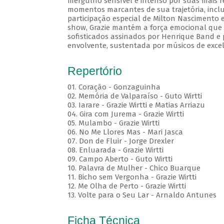
mergulho sensível e intenso por suas mais r
momentos marcantes de sua trajetória, inc
participação especial de Milton Nascimento 
show, Grazie mantém a força emocional que c
sofisticados assinados por Henrique Band e p
envolvente, sustentada por músicos de excel
Repertório
01. Coração - Gonzaguinha
02. Memória de Valparaíso - Guto Wirtti
03. Iarare - Grazie Wirtti e Matias Arriazu
04. Gira com Jurema - Grazie Wirtti
05. Mulambo - Grazie Wirtti
06. No Me Llores Mas - Mari Jasca
07. Don de Fluir - Jorge Drexler
08. Enluarada - Grazie Wirtti
09. Campo Aberto - Guto Wirtti
10. Palavra de Mulher - Chico Buarque
11. Bicho sem Vergonha - Grazie Wirtti
12. Me Olha de Perto - Grazie Wirtti
13. Volte para o Seu Lar - Arnaldo Antunes
Ficha Técnica