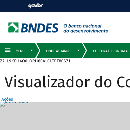
Z7_L9KEH4O0LORH80ALCLTPF80S71
Visualizador do 
Ações
Destaques Prin