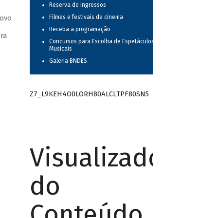
Reserva de ingressos
novo
Filmes e festivais de cinema
Receba a programação
ora
Concursos para Escolha de Espetáculos
Musicais
Galeria BNDES
Z7_L9KEH4O0LORH80ALCLTPF80SN5
Visualizador
do
Conteúdo