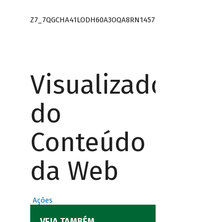
Z7_7QGCHA41LODH60A3OQA8RN1457
Visualizador
do
Conteúdo
da Web
Ações
VEJA TAMBÉM