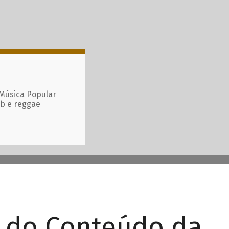
 Música Popular
ub e reggae
r do Conteúdo da