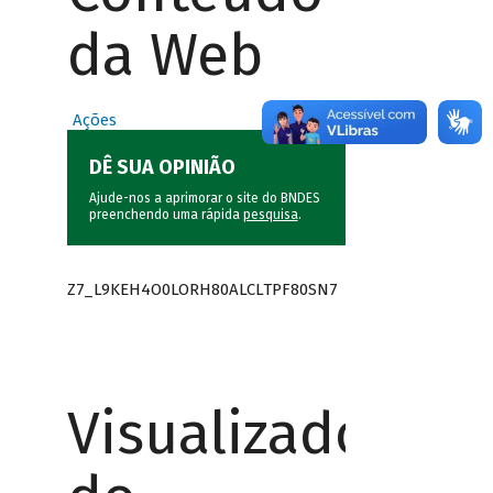
da Web
Ações
DÊ SUA OPINIÃO
Ajude-nos a aprimorar o site do BNDES
preenchendo uma rápida
pesquisa
.
Z7_L9KEH4O0LORH80ALCLTPF80SN7
Visualizador