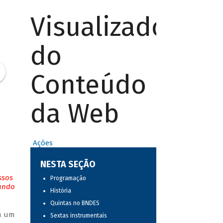
Visualizador
do
Conteúdo
da Web
Ações
NESTA SEÇÃO
ssos
Programação
tando
História
Quintas no BNDES
em um
Sextas instrumentais