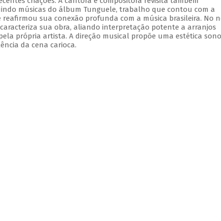
ecentes criações. A cantora e compositora revisita também
luindo músicas do álbum Tunguele, trabalho que contou com a
e reafirmou sua conexão profunda com a música brasileira. No 
aracteriza sua obra, aliando interpretação potente a arranjos
ela própria artista. A direção musical propõe uma estética son
ência da cena carioca.