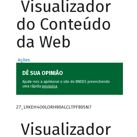
Visualizador
do Conteúdo
da Web
Ações
DÊ SUA OPINIÃO
Ajude-nos a aprimorar o site do BNDES preenchendo
uma rápida
pesquisa
.
Z7_L9KEH4O0LORH80ALCLTPF80SN7
Visualizador