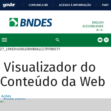
COMUNICA BR
ACESSO À INFORMAÇÃO
PARTI
ENGLISH
ACESSIBILIDADE
A+
A-
Busca
Z7_L9KEH4O0LORH80ALCLTPF80S71
Visualizador do
Conteúdo da Web
Ações
Destaques Prin