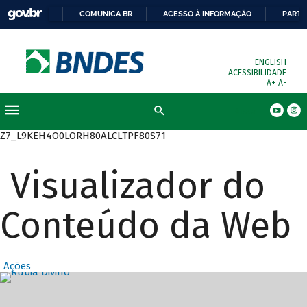
COMUNICA BR
ACESSO À INFORMAÇÃO
PARTI
ENGLISH
ACESSIBILIDADE
A+
A-
Busca
Z7_L9KEH4O0LORH80ALCLTPF80S71
Visualizador do
Conteúdo da Web
Ações
Destaques Prin