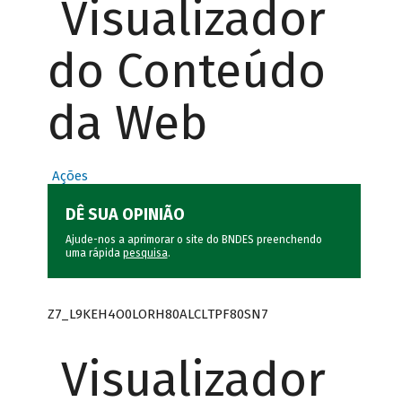
Visualizador
do Conteúdo
da Web
Ações
DÊ SUA OPINIÃO
Ajude-nos a aprimorar o site do BNDES preenchendo
uma rápida
pesquisa
.
Z7_L9KEH4O0LORH80ALCLTPF80SN7
Visualizador