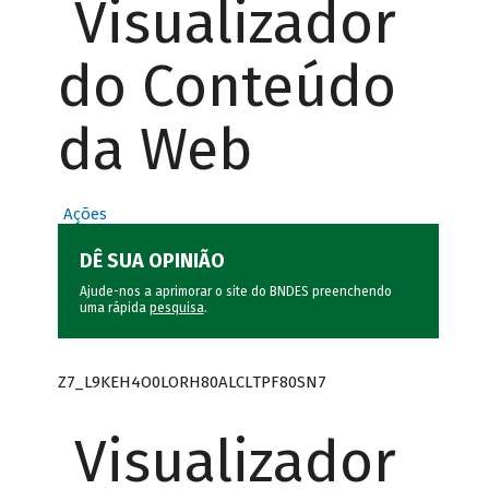
Visualizador
do Conteúdo
da Web
Ações
DÊ SUA OPINIÃO
Ajude-nos a aprimorar o site do BNDES preenchendo
uma rápida
pesquisa
.
Z7_L9KEH4O0LORH80ALCLTPF80SN7
Visualizador