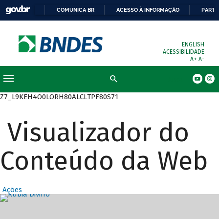
COMUNICA BR
ACESSO À INFORMAÇÃO
PARTI
ENGLISH
ACESSIBILIDADE
A+
A-
Busca
Z7_L9KEH4O0LORH80ALCLTPF80S71
Visualizador do
Conteúdo da Web
Ações
Destaques Prin