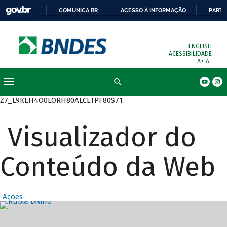
COMUNICA BR
ACESSO À INFORMAÇÃO
PARTI
ENGLISH
ACESSIBILIDADE
A+
A-
Busca
Z7_L9KEH4O0LORH80ALCLTPF80S71
Visualizador do
Conteúdo da Web
Ações
Destaques Prin