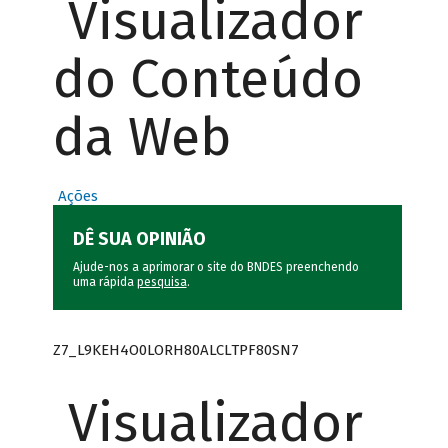
Visualizador
do Conteúdo
da Web
Ações
DÊ SUA OPINIÃO
Ajude-nos a aprimorar o site do BNDES preenchendo
uma rápida
pesquisa
.
Z7_L9KEH4O0LORH80ALCLTPF80SN7
Visualizador