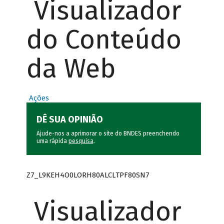
Visualizador
do Conteúdo
da Web
Ações
DÊ SUA OPINIÃO
Ajude-nos a aprimorar o site do BNDES preenchendo
uma rápida
pesquisa
.
Z7_L9KEH4O0LORH80ALCLTPF80SN7
Visualizador