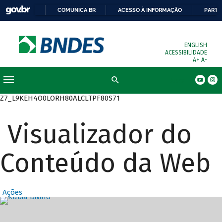
COMUNICA BR
ACESSO À INFORMAÇÃO
PARTI
ENGLISH
ACESSIBILIDADE
A+
A-
Busca
Z7_L9KEH4O0LORH80ALCLTPF80S71
Visualizador do
Conteúdo da Web
Ações
Destaques Prin