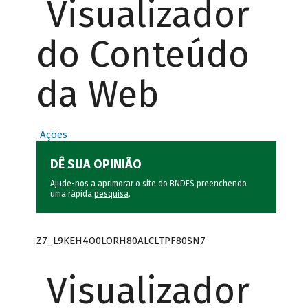
Visualizador
do Conteúdo
da Web
Ações
DÊ SUA OPINIÃO
Ajude-nos a aprimorar o site do BNDES preenchendo
uma rápida
pesquisa
.
Z7_L9KEH4O0LORH80ALCLTPF80SN7
Visualizador