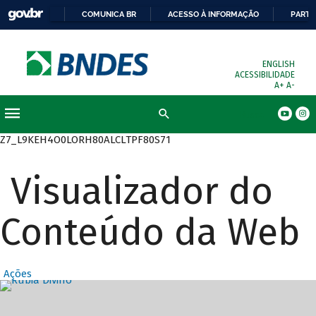
COMUNICA BR
ACESSO À INFORMAÇÃO
PARTI
ENGLISH
ACESSIBILIDADE
A+
A-
Busca
Z7_L9KEH4O0LORH80ALCLTPF80S71
Visualizador do
Conteúdo da Web
Ações
Destaques Prin