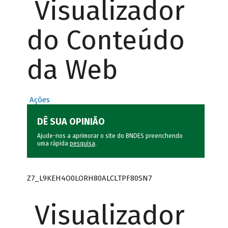
Visualizador
do Conteúdo
da Web
Ações
DÊ SUA OPINIÃO
Ajude-nos a aprimorar o site do BNDES preenchendo
uma rápida
pesquisa
.
Z7_L9KEH4O0LORH80ALCLTPF80SN7
Visualizador