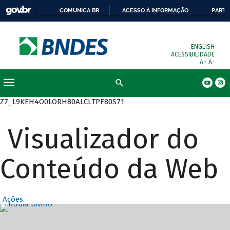
COMUNICA BR
ACESSO À INFORMAÇÃO
PARTI
ENGLISH
ACESSIBILIDADE
A+
A-
Busca
Z7_L9KEH4O0LORH80ALCLTPF80S71
Visualizador do
Conteúdo da Web
Ações
Destaques Prin