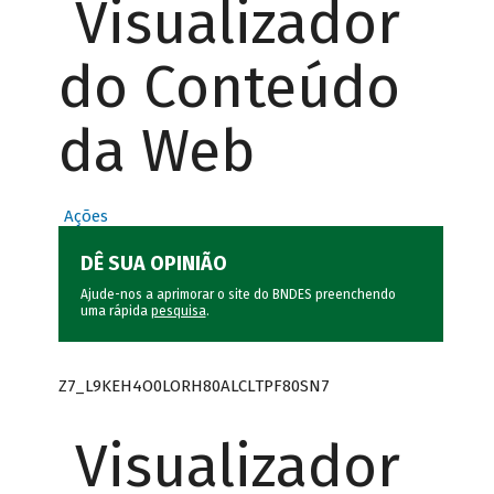
Visualizador
do Conteúdo
da Web
Ações
DÊ SUA OPINIÃO
Ajude-nos a aprimorar o site do BNDES preenchendo
uma rápida
pesquisa
.
Z7_L9KEH4O0LORH80ALCLTPF80SN7
Visualizador