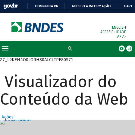
COMUNICA BR
ACESSO À INFORMAÇÃO
PARTI
ENGLISH
ACESSIBILIDADE
A+
A-
Busca
Z7_L9KEH4O0LORH80ALCLTPF80S71
Visualizador do
Conteúdo da Web
Ações
Destaques Prin