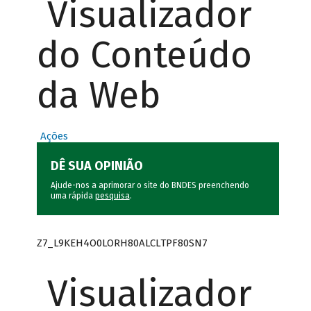
Visualizador
do Conteúdo
da Web
Ações
DÊ SUA OPINIÃO
Ajude-nos a aprimorar o site do BNDES preenchendo
uma rápida
pesquisa
.
Z7_L9KEH4O0LORH80ALCLTPF80SN7
Visualizador